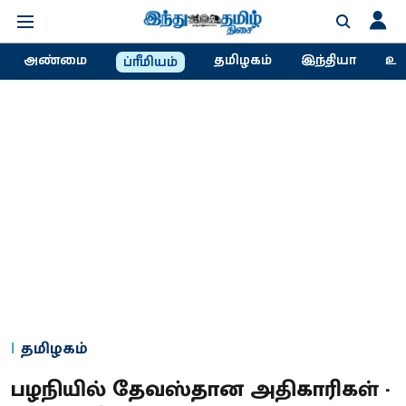
அண்மை
தமிழகம்
இந்தியா
உல
ப்ரீமியம்
தமிழகம்
பழநியில் தேவஸ்தான அதிகாரிகள் -