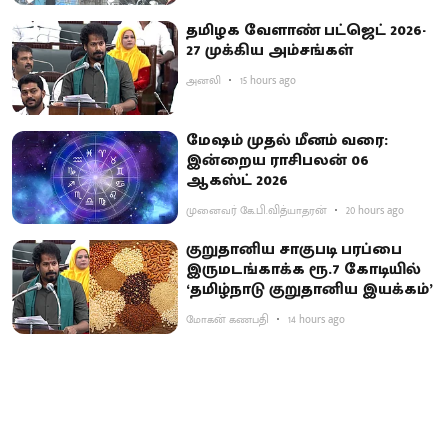
தமிழக வேளாண் பட்ஜெட் 2026-
27 முக்கிய அம்சங்கள்
அனலி
15 hours ago
மேஷம் முதல் மீனம் வரை:
இன்றைய ராசிபலன் 06
ஆகஸ்ட் 2026
முனைவர் கே.பி.வித்யாதரன்
20 hours ago
குறுதானிய சாகுபடி பரப்பை
இருமடங்காக்க ரூ.7 கோடியில்
‘தமிழ்நாடு குறுதானிய இயக்கம்’
மோகன் கணபதி
14 hours ago