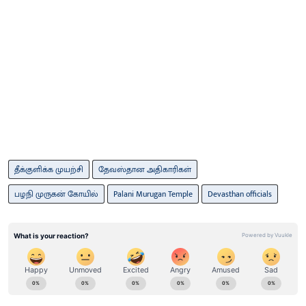
தீக்குளிக்க முயற்சி
தேவஸ்தான அதிகாரிகள்
பழநி முருகன் கோயில்
Palani Murugan Temple
Devasthan officials