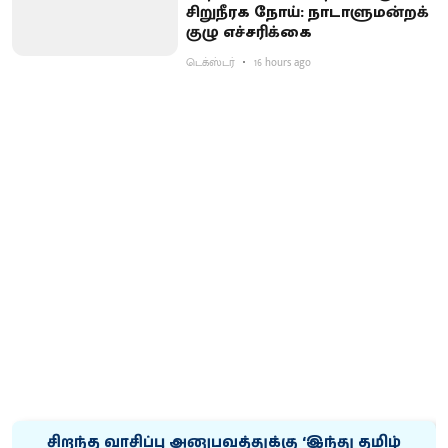
சிறுநீரக நோய்: நாடாளுமன்றக்
குழு எச்சரிக்கை
டெக்ஸ்டர்
16 hours ago
சிறந்த வாசிப்பு அனுபவத்துக்கு ‘இந்து தமிழ்