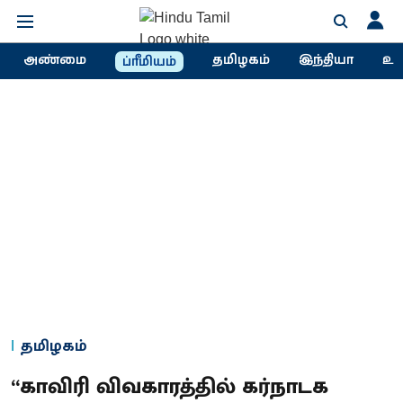
அண்மை
தமிழகம்
இந்தியா
உல
ப்ரீமியம்
தமிழகம்
“காவிரி விவகாரத்தில் கர்நாடக