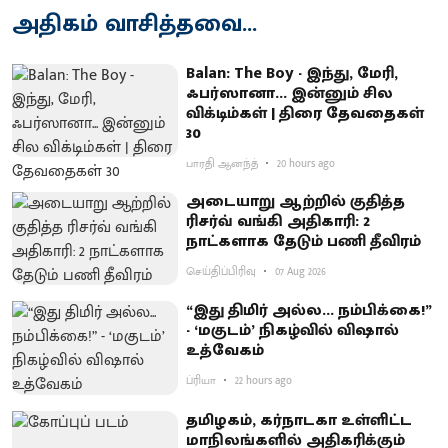
அதிகம் வாசித்தவை...
Balan: The Boy - இந்து, மேரி,
ஃபர்ஸானா... இன்னும் சில
விக்டிம்கள் | திரை தேவதைகள்
30
பாரதி ஆனந்த்
20 hours ago
அடையாறு ஆற்றில் குதித்த
ரிசர்வ் வங்கி அதிகாரி: 2
நாட்களாக தேடும் பணி தீவிரம்
செய்திப்பிரிவு
07 Aug 2026
“இது திமிர் அல்ல... நம்பிக்கை!”
- ‘மகுடம்’ நிகழ்வில் விஷால்
உத்வேகம்
ப்ரியா
22 hours ago
தமிழகம், கர்நாடகா உள்ளிட்ட
மாநிலங்களில் அதிகரிக்கும்