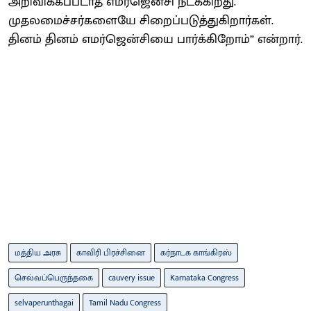
அறிவிக்கப்படாத எமர்ஜென்சி நடக்கிறது.
முதலமைச்சர்களையே சிறைப்படுத்துகிறார்கள்.
தினம் தினம் எமர்ஜென்சியை பார்க்கிறோம்” என்றார்.
மத்திய அரசு
காவிரி பிரச்சினை
கர்நாடக காங்கிரஸ்
செல்வப்பெருந்தகை
cauvery issue
Karnataka Congress
selvaperunthagai
Tamil Nadu Congress