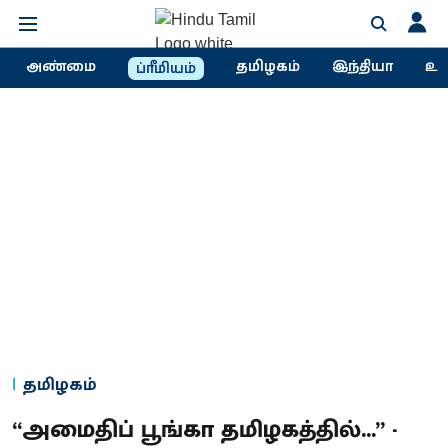
அண்மை
தமிழகம்
இந்தியா
உல
ப்ரீமியம்
தமிழகம்
“அமைதிப் பூங்கா தமிழகத்தில்...” -