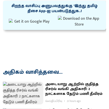
சிறந்த வாசிப்பு அனுபவத்துக்கு ‘இந்து தமிழ்
திசை App-ஐ பயன்படுத்துக..!
அதிகம் வாசித்தவை...
அடையாறு ஆற்றில் குதித்த
ரிசர்வ் வங்கி அதிகாரி: 2
நாட்களாக தேடும் பணி தீவிரம்
செய்திப்பிரிவு
23 hours ago