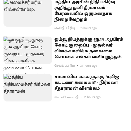
மத்திய அரசின் நிதி பகிர்வு
குறித்து தனி தீர்மானம் -
பேரவையில் ஒருமனதாக
நிறைவேற்றம்
செய்திப்பிரிவு
15 hours ago
ஓய்வூதியத்துக்கு ரூ.14 ஆயிரம்
கோடி குறைப்பு - முதல்வர்
விளக்கமளிக்க தலைமை
செயலக சங்கம் வலியுறுத்தல்
செய்திப்பிரிவு
23 hours ago
சாமானிய மக்களுக்கு ‘யுபிஐ
கட்டண’ சுமையா? - நிர்மலா
சீதாராமன் விளக்கம்
மோகன் கணபதி
15 hours ago