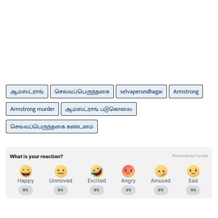
ஆம்ஸ்ட்ராங்
செல்வப்பெருந்தகை
selvaperundhagai
Armstrong
Armstrong murder
ஆம்ஸ்ட்ராங் படுகொலை
செல்வப்பெருந்தகை கண்டனம்