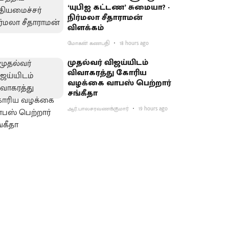
‘யுபிஐ கட்டண’ சுமையா? -
நிர்மலா சீதாராமன்
விளக்கம்
மோகன் கணபதி
18 hours ago
முதல்வர் விஜய்யிடம்
விவாகரத்து கோரிய
வழக்கை வாபஸ் பெற்றார்
சங்கீதா
ஆர்.பாலசரவணக்குமார்
19 hours ago