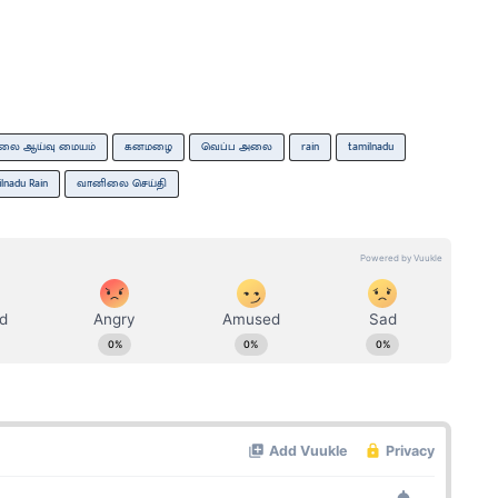
லை ஆய்வு மையம்
கனமழை
வெப்ப அலை
rain
tamilnadu
lnadu Rain
வானிலை செய்தி