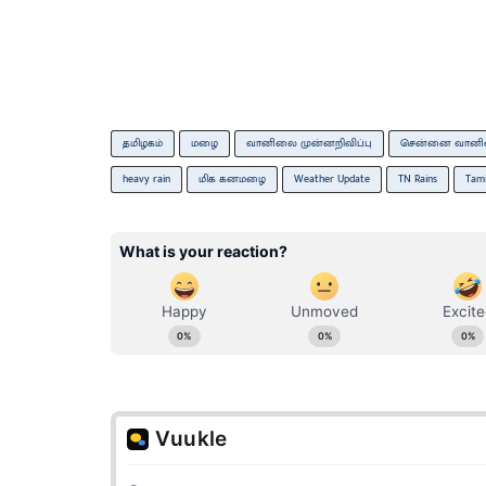
தமிழகம்
மழை
வானிலை முன்னறிவிப்பு
சென்னை வானி
heavy rain
மிக கனமழை
Weather Update
TN Rains
Tami