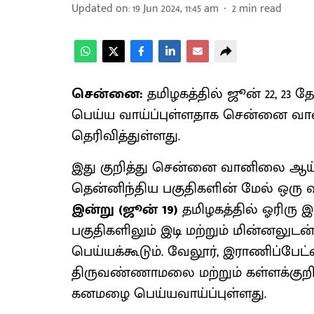
Updated on
:
19 Jun 2024, 11:45 am
2
min read
சென்னை:
தமிழகத்தில் ஜூன் 22, 2
பெய்ய வாய்ப்புள்ளதாக சென்னை வ
தெரிவித்துள்ளது.
இது குறித்து சென்னை வானிலை ஆய்வு
தென்னிந்திய பகுதிகளின் மேல் ஒரு வ
இன்று (ஜூன் 19)
தமிழகத்தில் ஓரிரு இ
பகுதிகளிலும் இடி மற்றும் மின்னலு
பெய்யக்கூடும். வேலூர், இராணிப்பேட்டை,
திருவண்ணாமலை மற்றும் கள்ளக்குறிச
கனமழை பெய்யவாய்ப்புள்ளது.