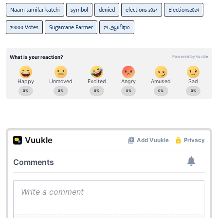
Naam tamilar katchi
symbol
denied
elections 2024
Elections2024
79000 Votes
Sugarcane Farmer
79 ஆயிரம்