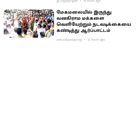
இ.ஜெகநாதன்
18 hours ago
மேகமலையில் இருந்து
வனகிராம மக்களை
வெளியேற்றும் நடவடிக்கையை
கண்டித்து ஆர்ப்பாட்டம்
என்.கணேஷ்ராஜ்
22 hours ago