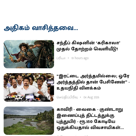
அதிகம் வாசித்தவை...
சந்தீப் கிஷனின் ‘கரிகாலா’
முதல் தோற்றம் வெளியீடு!
ப்ரியா
19 hours ago
“இரட்டை அர்த்தமில்லை; ஒரே
அர்த்தத்தில் தான் பேசினேன்” -
உதயநிதி விளக்கம்
செய்திப்பிரிவு
04 Aug 2026
காவிரி - வைகை - குண்டாறு
இணைப்புத் திட்டத்துக்கு
புத்துயிர் - ரூ.150 கோடியே
ஒதுக்கியதால் விவசாயிகள்
ஏமாற்றம்