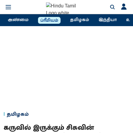
அண்மை
தமிழகம்
இந்தியா
உல
ப்ரீமியம்
தமிழகம்
கருவில் இருக்கும் சிசுவின்