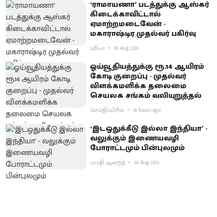
‘ராமாயணா’ படத்துக்கு ஆஸ்கர்
கிடைக்காவிட்டால்
ஏமாற்றமடைவேன் -
மகாராஷ்டிர முதல்வர் பகிர்வு
ப்ரியா
06 Aug 2026
ஓய்வூதியத்துக்கு ரூ.14 ஆயிரம்
கோடி குறைப்பு - முதல்வர்
விளக்கமளிக்க தலைமை
செயலக சங்கம் வலியுறுத்தல்
செய்திப்பிரிவு
18 hours ago
‘இடஒதுக்கீடு இல்லா இந்தியா’ -
வலுக்கும் இணையவழி
போராட்டமும் பின்புலமும்
பாரதி ஆனந்த்
06 Aug 2026