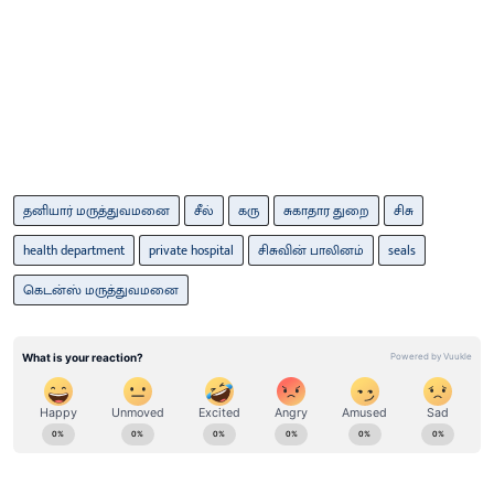
தனியார் மருத்துவமனை
சீல்
கரு
சுகாதார துறை
சிசு
health department
private hospital
சிசுவின் பாலினம்
seals
கெடன்ஸ் மருத்துவமனை