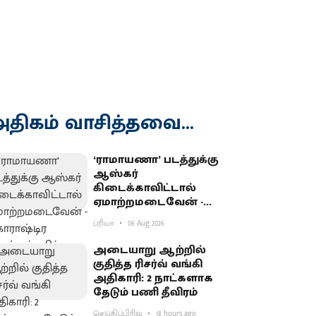
திகம் வாசித்தவை...
‘ராமாயணா’ படத்துக்கு
ஆஸ்கர்
கிடைக்காவிட்டால்
ஏமாற்றமடைவேன் -
மகாராஷ்டிர முதல்வர்
ப்ரியா
06 Aug 2026
பகிர்வு
அடையாறு ஆற்றில்
குதித்த ரிசர்வ் வங்கி
அதிகாரி: 2 நாட்களாக
தேடும் பணி தீவிரம்
செய்திப்பிரிவு
18 hours ago