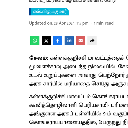
உடல் உறுப்பு தானம் வழங்கிய மாணவர் வினோத்
எஸ்.விஜயகுமார்
Updated on
:
28 Apr 2024, 1:15 pm
1
min read
சேலம்:
கள்ளக்குறிச்சி மாவட்டத்தைச் ச
மூளைச்சாவு அடைந்த நிலையில், சே
உடல் உறுப்புகளை அவரது பெற்றோர் 
அரசு சார்பில் மரியாதை செய்து அஞ்சல
கள்ளக்குறிச்சி மாவட்டம் கொங்கரா
கூலித்தொழிலாளி பெரியசாமி- பரிமளா 
அங்குள்ள அரசுப் பள்ளியில் 9-ம் வகுப்பு
கொங்கராயபாளையத்தில், பேருந்து நிற