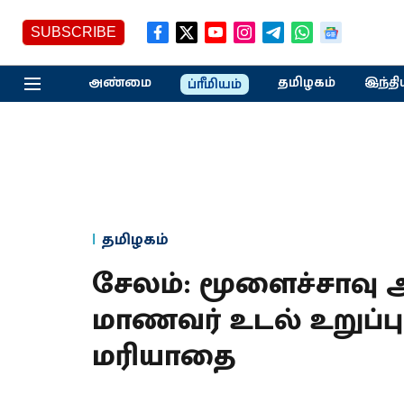
SUBSCRIBE
அண்மை
தமிழகம்
இந்தி
ப்ரீமியம்
தமிழகம்
சேலம்: மூளைச்சாவு அ
மாணவர் உடல் உறுப்புக
மரியாதை