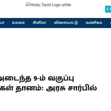
E-
யா
உலகம்
சினிமா
விளையாட்டு
வணிகம்
டைந்த 9-ம் வகுப்பு
ள் தானம்: அரசு சார்பில்