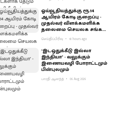
ஓய்வூதியத்துக்கு ரூ.14
ஆயிரம் கோடி குறைப்பு -
முதல்வர் விளக்கமளிக்க
தலைமை செயலக சங்கம்
வலியுறுத்தல்
செய்திப்பிரிவு
18 hours ago
‘இடஒதுக்கீடு இல்லா
இந்தியா’ - வலுக்கும்
இணையவழி போராட்டமும்
பின்புலமும்
பாரதி ஆனந்த்
06 Aug 2026