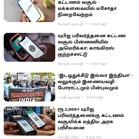
கட்டணம் வசூல் -
மக்களவையில் மசோதா
நிறைவேற்றம்
மோகன் கணபதி
17 hours ago
யுபிஐ பரிவர்த்தனை கட்டண
வசூல் பின்னணியில்
அமெரிக்கா: காங்கிரஸ்
குற்றச்சாட்டு
மோகன் கணபதி
15 hours ago
‘இடஒதுக்கீடு இல்லா இந்தியா’ -
வலுக்கும் இணையவழி
போராட்டமும் பின்புலமும்
பாரதி ஆனந்த்
14 hours ago
ரூ.2,000+ யுபிஐ
பரிவர்த்தனைக்கு கட்டணம்
வசூலிக்க மத்திய அரசு
பரிசீலனை
செய்திப்பிரிவு
06 Aug 2026