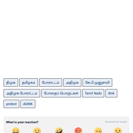
திமுக
தமிழகம்
போராட்டம்
அதிமுக
கே.பி.முனுசாமி
அதிமுக போராட்டம்
போதைப் பொருட்கள்
Tamil Nadu
dmk
protest
ADMK