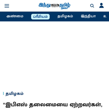
அண்மை
தமிழகம்
இந்தியா
உல
ப்ரீமியம்
தமிழகம்
“இபிஎஸ் தலைமையை ஏற்றவர்கள்,