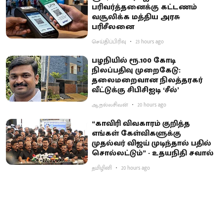
பரிவர்த்தனைக்கு கட்டணம்
வசூலிக்க மத்திய அரசு
பரிசீலனை
செய்திப்பிரிவு
23 hours ago
பழநியில் ரூ.100 கோடி
நிலப்பதிவு முறைகேடு:
தலைமறைவான நிலத்தரகர்
வீட்டுக்கு சிபிசிஐடி ‘சீல்’
ஆ.நல்லசிவன்
20 hours ago
“காவிரி விவகாரம் குறித்த
எங்கள் கேள்விகளுக்கு
முதல்வர் விஜய் முடிந்தால் பதில்
சொல்லட்டும்” - உதயநிதி சவால்
தமிழினி
20 hours ago