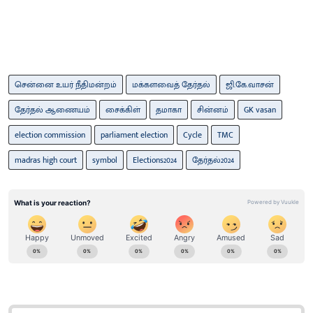
சென்னை உயர் நீதிமன்றம்
மக்களவைத் தேர்தல்
ஜி.கே.வாசன்
தேர்தல் ஆணையம்
சைக்கிள்
தமாகா
சின்னம்
GK vasan
election commission
parliament election
Cycle
TMC
madras high court
symbol
Elections2024
தேர்தல்2024