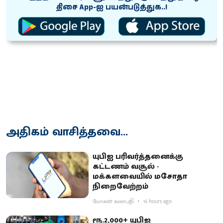
திசை App-ஐ பயன்படுத்துக..!
அதிகம் வாசித்தவை...
யுபிஐ பரிவர்த்தனைக்கு
கட்டணம் வசூல் -
மக்களவையில் மசோதா
நிறைவேற்றம்
மோகன் கணபதி
16 hours ago
ரூ.2,000+ யுபிஐ