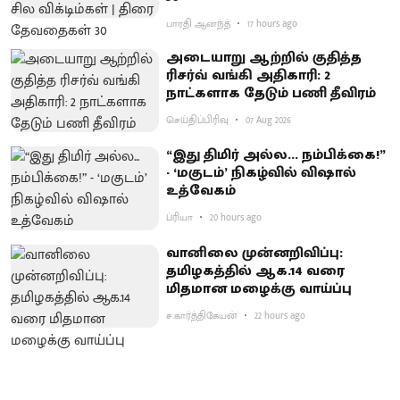
பாரதி ஆனந்த்
17 hours ago
அடையாறு ஆற்றில் குதித்த
ரிசர்வ் வங்கி அதிகாரி: 2
நாட்களாக தேடும் பணி தீவிரம்
செய்திப்பிரிவு
07 Aug 2026
“இது திமிர் அல்ல... நம்பிக்கை!”
- ‘மகுடம்’ நிகழ்வில் விஷால்
உத்வேகம்
ப்ரியா
20 hours ago
வானிலை முன்னறிவிப்பு:
தமிழகத்தில் ஆக.14 வரை
மிதமான மழைக்கு வாய்ப்பு
ச.கார்த்திகேயன்
22 hours ago