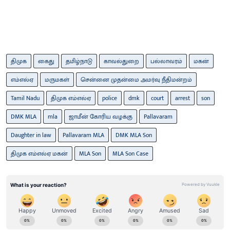
திமுக
கைது
தமிழ்நாடு
காவல்துறை
பல்லாவரம்
மகன்
எம்எல்ஏ
மருமகள்
சென்னை முதன்மை அமர்வு நீதிமன்றம்
Tamil Nadu
திமுக எம்எல்ஏ
police
dmk
court
arrest
son
DMK MLA
mla
ஜாமீன் கோரிய வழக்கு
Pallavaram
Daughter in law
Pallavaram MLA
DMK MLA Son
திமுக எம்எல்ஏ மகன்
MLA Son
MLA Son Case