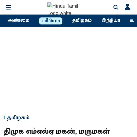
அண்மை
தமிழகம்
இந்தியா
உல
ப்ரீமியம்
தமிழகம்
திமுக எம்எல்ஏ மகன், மருமகள்