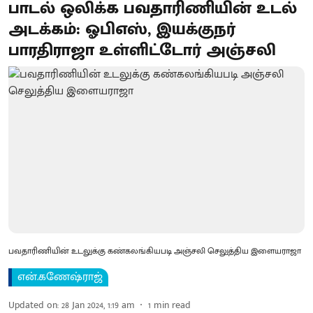
பாடல் ஒலிக்க பவதாரிணியின் உடல்
அடக்கம்: ஓபிஎஸ், இயக்குநர்
பாரதிராஜா உள்ளிட்டோர் அஞ்சலி
பவதாரிணியின் உடலுக்கு கண்கலங்கியபடி அஞ்சலி செலுத்திய இளையராஜா
என்.கணேஷ்ராஜ்
Updated on
:
28 Jan 2024, 1:19 am
1
min read