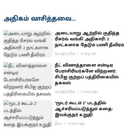
அதிகம் வாசித்தவை...
அடையாறு ஆற்றில் குதித்த
ரிசர்வ் வங்கி அதிகாரி: 2
நாட்களாக தேடும் பணி தீவிரம்
செய்திப்பிரிவு
07 Aug 2026
நீட் வினாத்தாளை என்டிஏ
பேராசிரியர்களே விற்றனர்:
சிபிஐ குற்றப் பத்திரிகையில்
தகவல்
செய்திப்பிரிவு
17 hours ago
‘மூடர் கூடம் 2’ படத்தில்
ஆச்சரியப்படுத்​தும் கதை:
இயக்குநர் உறுதி
நிலா
16 hours ago