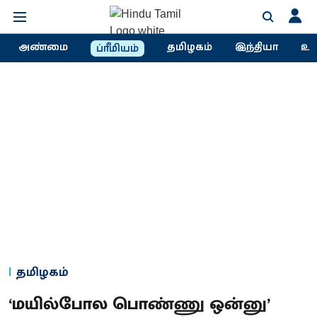
அண்மை
தமிழகம்
இந்தியா
உல
ப்ரீமியம்
தமிழகம்
‘மயில்போல பொண்ணு ஒன்னு’