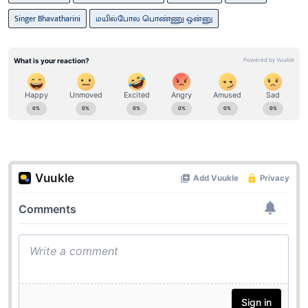
Singer Bhavatharini
மயில்போல பொண்ணு ஒன்னு