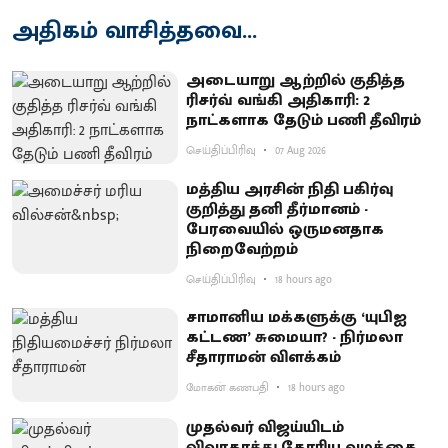
அதிகம் வாசித்தவை...
அடையாறு ஆற்றில் குதித்த
ரிசர்வ் வங்கி அதிகாரி: 2
நாட்களாக தேடும் பணி தீவிரம்
செய்திப்பிரிவு
07 Aug 2026
மத்திய அரசின் நிதி பகிர்வு
குறித்து தனி தீர்மானம் -
பேரவையில் ஒருமனதாக
நிறைவேற்றம்
செய்திப்பிரிவு
18 hours ago
சாமானிய மக்களுக்கு ‘யுபிஐ
கட்டண’ சுமையா? - நிர்மலா
சீதாராமன் விளக்கம்
மோகன் கணபதி
18 hours ago
முதல்வர் விஜய்யிடம்
விவாகரத்து கோரிய வழக்கை