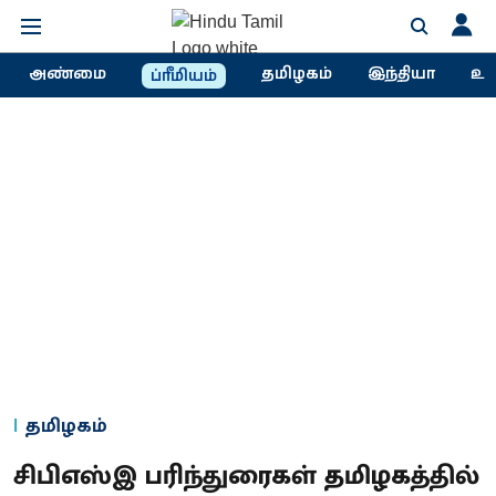
அண்மை
தமிழகம்
இந்தியா
உல
ப்ரீமியம்
தமிழகம்
சிபிஎஸ்இ பரிந்துரைகள் தமிழகத்தில்