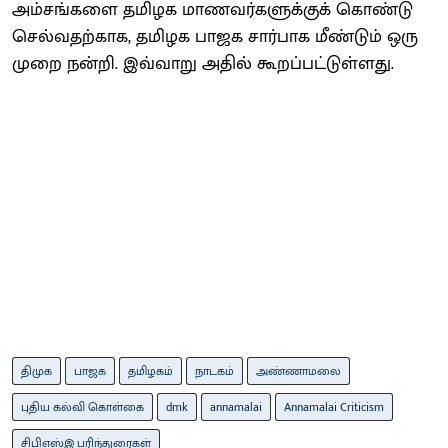
அம்சங்களை தமிழக மாணவர்களுக்குக் கொண்டு
செல்வதற்காக, தமிழக பாஜக சார்பாக மீண்டும் ஒரு
முறை நன்றி. இவ்வாறு அதில் கூறப்பட்டுள்ளது.
திமுக
பாஜக
தமிழகம்
நாடகம்
அண்ணாமலை
புதிய கல்வி கொள்கை
dmk
annamalai
Annamalai Criticism
சிபிஎஸ்இ பரிந்துரைகள்