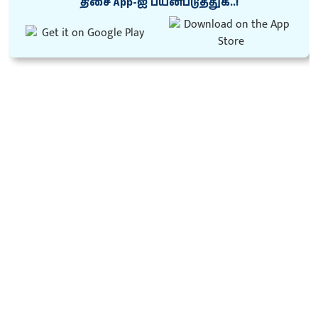
திசை App-ஐ பயன்படுத்துக..!