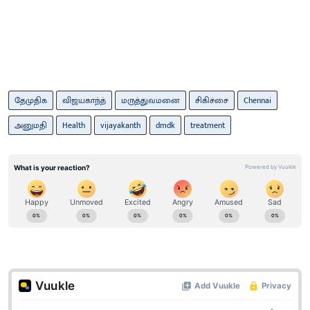
தேமுதிக
விஜயகாந்த்
மருத்துவமனை
சிகிச்சை
Chennai
அனுமதி
Health
vijayakanth
dmdk
treatment