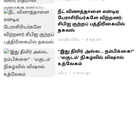
நீட் வினாத்தாளை என்டிஏ
பேராசிரியர்களே விற்றனர்:
சிபிஐ குற்றப் பத்திரிகையில்
தகவல்
செய்திப்பிரிவு
08 Aug 2026
“இது திமிர் அல்ல... நம்பிக்கை!”
- ‘மகுடம்’ நிகழ்வில் விஷால்
உத்வேகம்
ப்ரியா
15 hours ago