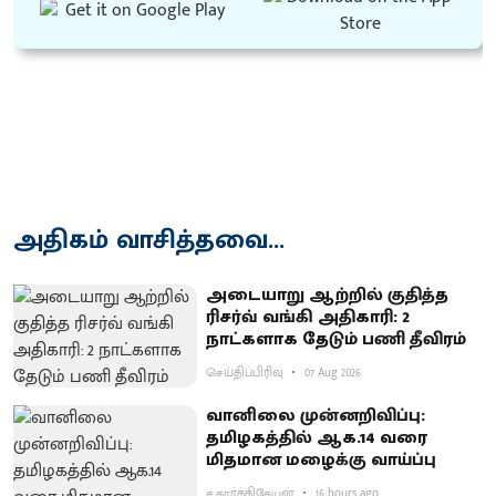
அதிகம் வாசித்தவை...
அடையாறு ஆற்றில் குதித்த
ரிசர்வ் வங்கி அதிகாரி: 2
நாட்களாக தேடும் பணி தீவிரம்
செய்திப்பிரிவு
07 Aug 2026
வானிலை முன்னறிவிப்பு:
தமிழகத்தில் ஆக.14 வரை
மிதமான மழைக்கு வாய்ப்பு
ச.கார்த்திகேயன்
16 hours ago