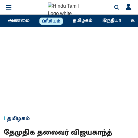
அண்மை
தமிழகம்
இந்தியா
உல
ப்ரீமியம்
தமிழகம்
தேமுதிக தலைவர் விஜயகாந்த்