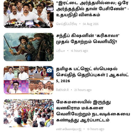
“இரட்டை அர்த்தமில்லை; ஒரே
அர்த்தத்தில் தான் பேசினேன்” -
உதயநிதி விளக்கம்
செய்திப்பிரிவு
04 Aug 2026
சந்தீப் கிஷனின் ‘கரிகாலா’
முதல் தோற்றம் வெளியீடு!
ப்ரியா
16 hours ago
தமிழக பட்ஜெட் ஸ்பெஷல்
செய்தித் தெறிப்புகள் | ஆகஸ்ட்
5, 2026
Rathish.R
23 hours ago
மேகமலையில் இருந்து
வனகிராம மக்களை
வெளியேற்றும் நடவடிக்கையை
கண்டித்து ஆர்ப்பாட்டம்
என்.கணேஷ்ராஜ்
19 hours ago