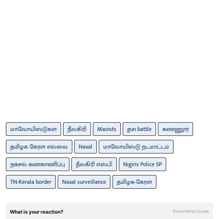
மாவோயிஸ்டுகள்
நீலகிரி
Maoists
gun battle
கண்ணூர்
தமிழக கேரள எல்லை
Naxal
மாவோயிஸ்டு நடமாட்டம்
நக்சல் கண்காணிப்பு
நீலகிரி எஸ்பி
Nigiris Police SP
TN-Kerala border
Naxal surveillance
தமிழக-கேரள