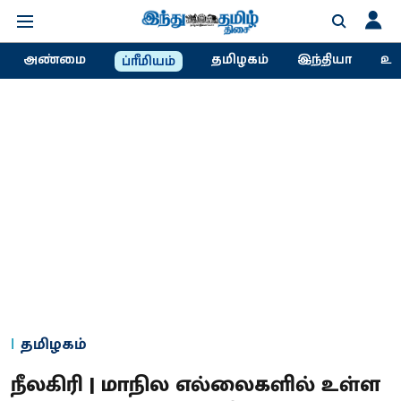
அண்மை
தமிழகம்
இந்தியா
உல
ப்ரீமியம்
தமிழகம்
நீலகிரி | மாநில எல்லைகளில் உள்ள