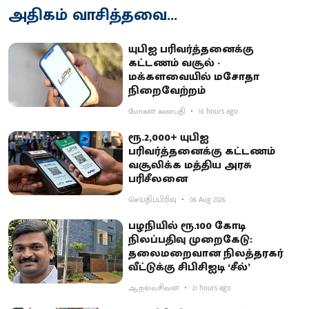
அதிகம் வாசித்தவை...
யுபிஐ பரிவர்த்தனைக்கு
கட்டணம் வசூல் -
மக்களவையில் மசோதா
நிறைவேற்றம்
மோகன் கணபதி
16 hours ago
ரூ.2,000+ யுபிஐ
பரிவர்த்தனைக்கு கட்டணம்
வசூலிக்க மத்திய அரசு
பரிசீலனை
செய்திப்பிரிவு
06 Aug 2026
பழநியில் ரூ.100 கோடி
நிலப்பதிவு முறைகேடு:
தலைமறைவான நிலத்தரகர்
வீட்டுக்கு சிபிசிஐடி ‘சீல்’
ஆ.நல்லசிவன்
21 hours ago