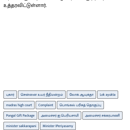
உத்தரவிட்டுள்ளார்.
புகார்
சென்னை உயர் நீதிமன்றம்
லோக் ஆயுக்தா
Lok ayukta
madras high court
Complaint
பொங்கல் பரிசுத் தொகுப்பு
Pongal Gift Package
அமைச்சர் ஐ.பெரியசாமி
அமைச்சர் சக்கரபாணி
minister sakkarapani
Minister IPeriyasamy