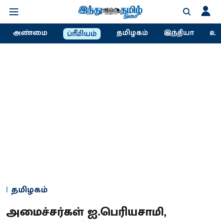
அண்மை
தமிழகம்
இந்தியா
உல
ப்ரீமியம்
தமிழகம்
அமைச்சர்கள் ஐ.பெரியசாமி,