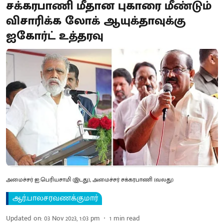
சக்கரபாணி மீதான புகாரை மீண்டும்
விசாரிக்க லோக் ஆயுக்தாவுக்கு
ஐகோர்ட் உத்தரவு
அமைச்சர் ஐ.பெரியசாமி (இடது), அமைச்சர் சக்கரபாணி (வலது)
ஆர்.பாலசரவணக்குமார்
Updated on
:
03 Nov 2023, 1:03 pm
1
min read