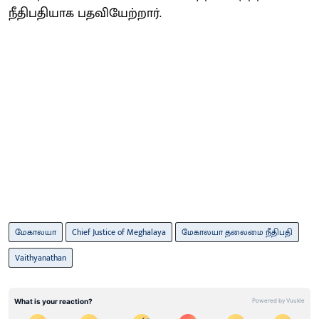
நீதிபதியாக பதவியேற்றார்.
மேகாலயா
Chief Justice of Meghalaya
மேகாலயா தலைமை நீதிபதி
Vaithyanathan