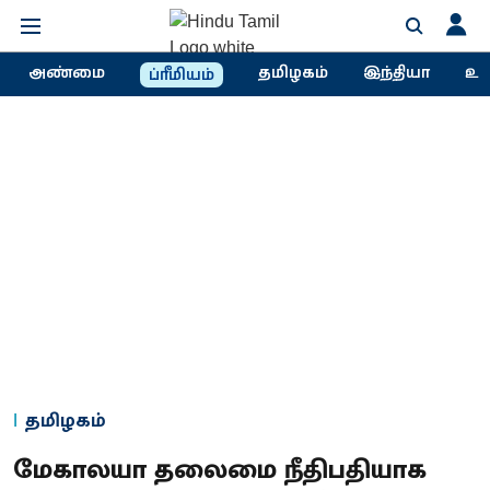
அண்மை
தமிழகம்
இந்தியா
உல
ப்ரீமியம்
தமிழகம்
மேகாலயா தலைமை நீதிபதியாக