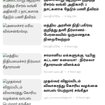
ரிசர்வ் வங்கி அதிகாரி: 2
நாட்களாக தேடும் பணி தீவிரம்
செய்திப்பிரிவு
07 Aug 2026
மத்திய அரசின் நிதி பகிர்வு
குறித்து தனி தீர்மானம் -
பேரவையில் ஒருமனதாக
நிறைவேற்றம்
செய்திப்பிரிவு
19 hours ago
சாமானிய மக்களுக்கு ‘யுபிஐ
கட்டண’ சுமையா? - நிர்மலா
சீதாராமன் விளக்கம்
மோகன் கணபதி
19 hours ago
முதல்வர் விஜய்யிடம்
விவாகரத்து கோரிய வழக்கை
வாபஸ் பெற்றார் சங்கீதா
ஆர்.பாலசரவணக்குமார்
20 hours ago