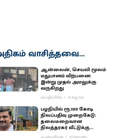
திகம் வாசித்தவை...
ஆன்லைன், செயலி மூலம்
மதுபானம் விற்பனை:
இன்று முதல் அமலுக்கு
வருகிறது
செய்திப்பிரிவு
05 Aug 2026
பழநியில் ரூ.100 கோடி
நிலப்பதிவு முறைகேடு:
தலைமறைவான
நிலத்தரகர் வீட்டுக்கு
சிபிசிஐடி ‘சீல்’
ஆ.நல்லசிவன்
16 hours ago