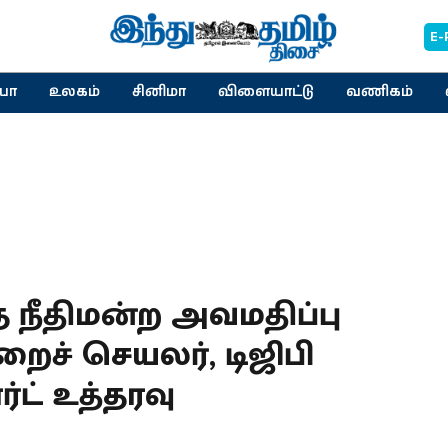
E-
யா
உலகம்
சினிமா
விளையாட்டு
வணிகம்
 நீதிமன்ற அவமதிப்பு
றைச் செயலர், டிஜிபி
ட் உத்தரவு