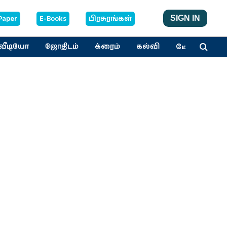
Paper
E-Books
பிரசுரங்கள்
SIGN IN
மேலும்
வீடியோ
ஜோதிடம்
க்ரைம்
கல்வி