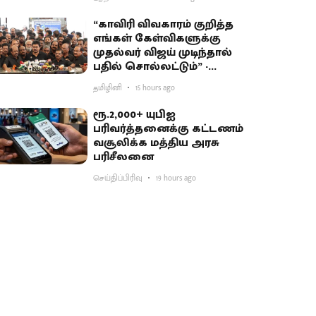
“காவிரி விவகாரம் குறித்த
எங்கள் கேள்விகளுக்கு
முதல்வர் விஜய் முடிந்தால்
பதில் சொல்லட்டும்” -
உதயநிதி சவால்
தமிழினி
15 hours ago
ரூ.2,000+ யுபிஐ
பரிவர்த்தனைக்கு கட்டணம்
வசூலிக்க மத்திய அரசு
பரிசீலனை
செய்திப்பிரிவு
19 hours ago