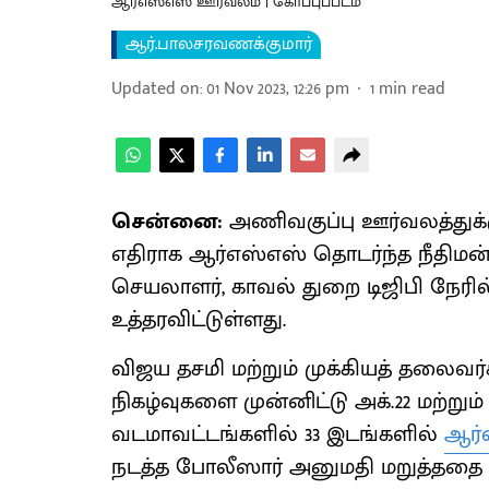
ஆர்எஸ்எஸ் ஊர்வலம் | கோப்புப்படம்
ஆர்.பாலசரவணக்குமார்
Updated on
:
01 Nov 2023, 12:26 pm
1
min read
சென்னை:
அணிவகுப்பு ஊர்வலத்துக்
எதிராக ஆர்எஸ்எஸ் தொடர்ந்த நீதிமன்
செயலாளர், காவல் துறை டிஜிபி நேரி
உத்தரவிட்டுள்ளது.
விஜய தசமி மற்றும் முக்கியத் தலைவர்
நிகழ்வுகளை முன்னிட்டு அக்.22 மற்றும்
வடமாவட்டங்களில் 33 இடங்களில்
ஆர்
நடத்த போலீஸார் அனுமதி மறுத்ததை எத