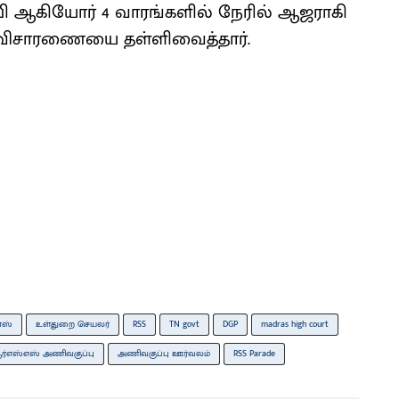
ிபி ஆகியோர் 4 வாரங்களில் நேரில் ஆஜராகி
ி, விசாரணையை தள்ளிவைத்தார்.
எஸ்
உள்துறை செயலர்
RSS
TN govt
DGP
madras high court
ர்எஸ்எஸ் அணிவகுப்பு
அணிவகுப்பு ஊர்வலம்
RSS Parade