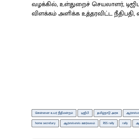
வழக்கில், உள்துறைச் செயலாளர், டிஜ
விளக்கம் அளிக்க உத்தரவிட்ட நீதிபத
சென்னை உயர் நீதிமன்றம்
டிஜிபி
தமிழ்நாடு அரசு
ஆர்எஸ்
home secretary
ஆர்எஸ்எஸ் ஊர்வலம்
RSS rally
rally
ஆ