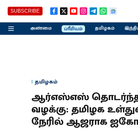
SUBSCRIBE
அண்மை
தமிழகம்
இந்தி
ப்ரீமியம்
தமிழகம்
ஆர்எஸ்எஸ் தொடர்ந்த
வழக்கு: தமிழக உள்து
நேரில் ஆஜராக ஐகோர்