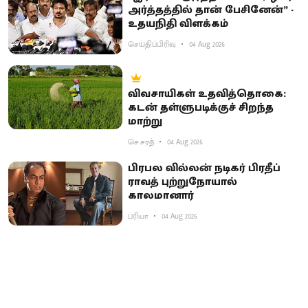
அர்த்தத்தில் தான் பேசினேன்” -
உதயநிதி விளக்கம்
செய்திப்பிரிவு
04 Aug 2026
விவசாயிகள் உதவித்தொகை:
கடன் தள்ளுபடிக்குச் சிறந்த
மாற்று
செ.சரத்
04 Aug 2026
பிரபல வில்லன் நடிகர் பிரதீப்
ராவத் புற்றுநோயால்
காலமானார்
ப்ரியா
04 Aug 2026