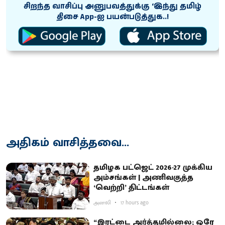
சிறந்த வாசிப்பு அனுபவத்துக்கு ‘இந்து தமிழ்
திசை App-ஐ பயன்படுத்துக..!
அதிகம் வாசித்தவை...
தமிழக பட்ஜெட் 2026-27 முக்கிய
அம்சங்கள் | அணிவகுத்த
‘வெற்றி’ திட்டங்கள்
அனலி
17 hours ago
“இரட்டை அர்த்தமில்லை; ஒரே