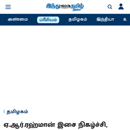
அண்மை
தமிழகம்
இந்தியா
உல
ப்ரீமியம்
தமிழகம்
ஏ.ஆர்.ரஹ்மான் இசை நிகழ்ச்சி,