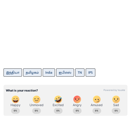
இந்தியா
தமிழகம்
India
ஐபிஎஸ்
TN
IPS