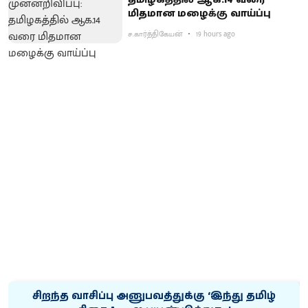
மிதமான மழைக்கு வாய்ப்பு
ச.கார்த்திகேயன்
19 hours ago
சிறந்த வாசிப்பு அனுபவத்துக்கு ‘இந்து தமிழ்