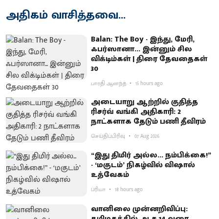
அதிகம் வாசித்தவை...
Balan: The Boy - இந்து, மேரி,
ஃபர்ஸானா... இன்னும் சில
விக்டிம்கள் | திரை தேவதைகள்
30
பாரதி ஆனந்த்
15 hours ago
அடையாறு ஆற்றில் குதித்த
ரிசர்வ் வங்கி அதிகாரி: 2
நாட்களாக தேடும் பணி தீவிரம்
செய்திப்பிரிவு
07 Aug 2026
“இது திமிர் அல்ல... நம்பிக்கை!”
- ‘மகுடம்’ நிகழ்வில் விஷால்
உத்வேகம்
ப்ரியா
18 hours ago
வானிலை முன்னறிவிப்பு:
தமிழகத்தில் ஆக.14 வரை