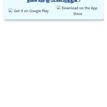
திசை App-ஐ பயன்படுத்துக..!