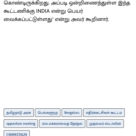
கொண்டிருக்கிறது. அப்படி ஒன்றிணைந்துள்ள இந்த
கூட்டணிக்கு INDIA என்று பெயர்
வைக்கப்பட்டுள்ளது" என்று அவர் கூறினார்.
தமிழ்நாடு அரசு
பெங்களூரு
Bengaluru
எதிர்க்கட்சிகள் கூட்டம்
opposition meeting
2024 மக்களவைத் தேர்தல்
முதல்வர் ஸ்டாலின்
CMMKSTALIN