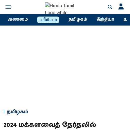
அண்மை
தமிழகம்
இந்தியா
உல
ப்ரீமியம்
தமிழகம்
2024 மக்களவைத் தேர்தலில்