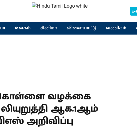
E-
யா
உலகம்
சினிமா
விளையாட்டு
வணிகம்
கொள்ளை வழக்கை
வலியுறுத்தி ஆக.1ஆம்
பிஎஸ் அறிவிப்பு