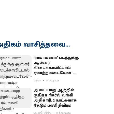
திகம் வாசித்தவை...
‘ராமாயணா’ படத்துக்கு
ஆஸ்கர்
கிடைக்காவிட்டால்
ஏமாற்றமடைவேன் -
மகாராஷ்டிர முதல்வர்
ப்ரியா
06 Aug 2026
பகிர்வு
அடையாறு ஆற்றில்
குதித்த ரிசர்வ் வங்கி
அதிகாரி: 2 நாட்களாக
தேடும் பணி தீவிரம்
செய்திப்பிரிவு
16 hours ago