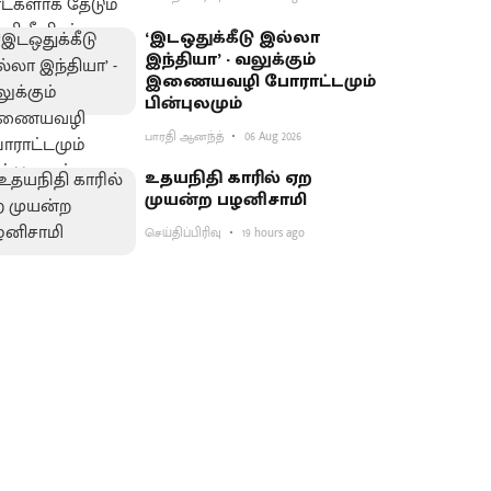
‘இடஒதுக்கீடு இல்லா
இந்தியா’ - வலுக்கும்
இணையவழி போராட்டமும்
பின்புலமும்
பாரதி ஆனந்த்
06 Aug 2026
உதயநிதி காரில் ஏற
முயன்ற பழனிசாமி
செய்திப்பிரிவு
19 hours ago