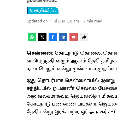
ஓ.பன்னீர் செல்வம்
செய்திப்பிரிவு
Updated on
:
11 Jul 2023, 5:50 am
3
min read
சென்னை:
கோடநாடு கொலை, கொள்ளை
வலியுறுத்தி வரும் ஆக.1ம் தேதி தமிழக
நடைபெறும் என்று முன்னாள் முதல்வர் 
இது தொடர்பாக சென்னையில் இன்று
சந்திப்பில் ஓ.பன்னீர் செல்வம் பேசு
அலுவலகமாகவும், ஜெயலலிதா மிகவும் ந
கோடநாடு பண்ணை பங்களா. ஜெயலலிதா 
தேதியன்று இரக்கமற்ற ஓர் அரக்கர் கூட்