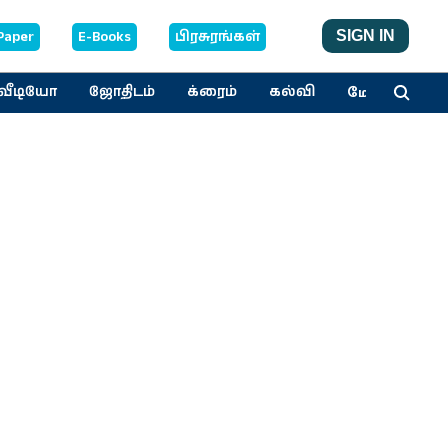
Paper
E-Books
பிரசுரங்கள்
SIGN IN
மேலும்
வீடியோ
ஜோதிடம்
க்ரைம்
கல்வி