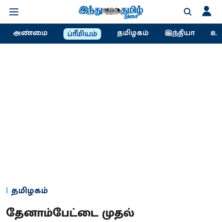
அண்மை
தமிழகம்
இந்தியா
உல
ப்ரீமியம்
தமிழகம்
தேனாம்பேட்டை முதல்