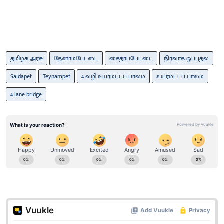
தமிழக அரசு
தேனாம்பேட்டை
சைதாப்பேட்டை
நிர்வாக ஒப்புதல்
Saidapet
Teynampet
4 வழி உயர்மட்டப் பாலம்
உயர்மட்டப் பாலம்
4 lane bridge