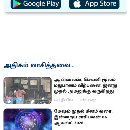
அதிகம் வாசித்தவை...
ஆன்லைன், செயலி மூலம்
மதுபானம் விற்பனை: இன்று
முதல் அமலுக்கு வருகிறது
செய்திப்பிரிவு
19 hours ago
மேஷம் முதல் மீனம் வரை:
இன்றைய ராசிபலன் 06
ஆகஸ்ட் 2026