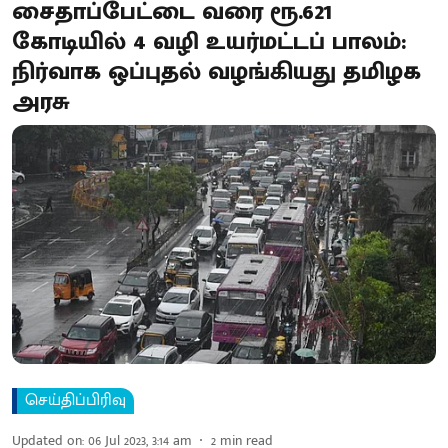
சைதாப்பேட்டை வரை ரூ.621
கோடியில் 4 வழி உயர்மட்டப் பாலம்:
நிர்வாக ஒப்புதல் வழங்கியது தமிழக
அரசு
செய்திப்பிரிவு
Updated on
:
06 Jul 2023, 3:14 am
2
min read