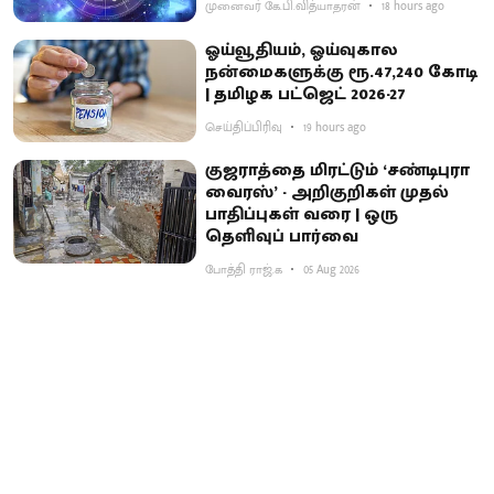
முனைவர் கே.பி.வித்யாதரன்
18 hours ago
ஓய்வூதியம், ஓய்வுகால
நன்மைகளுக்கு ரூ.47,240 கோடி
| தமிழக பட்ஜெட் 2026-27
செய்திப்பிரிவு
19 hours ago
குஜராத்தை மிரட்டும் ‘சண்டிபுரா
வைரஸ்’ - அறிகுறிகள் முதல்
பாதிப்புகள் வரை | ஒரு
தெளிவுப் பார்வை
போத்தி ராஜ்.க
05 Aug 2026