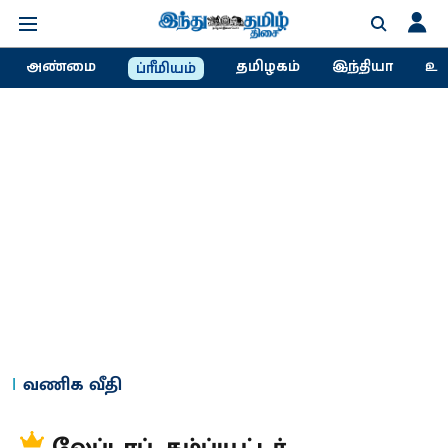
அண்மை
தமிழகம்
இந்தியா
உல
ப்ரீமியம்
வணிக வீதி