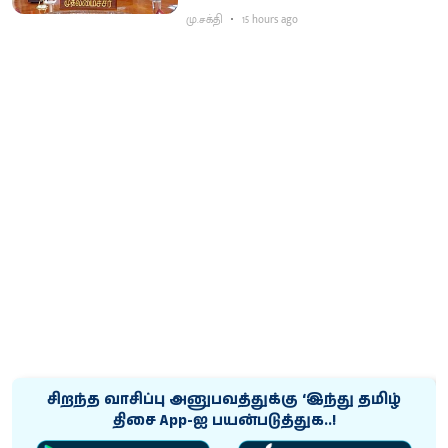
விஜய் கடிதம்
மு.சக்தி
15 hours ago
சிறந்த வாசிப்பு அனுபவத்துக்கு ‘இந்து தமிழ்
திசை App-ஐ பயன்படுத்துக..!