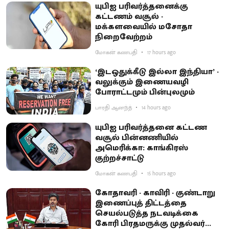
யுபிஐ பரிவர்த்தனைக்கு
கட்டணம் வசூல் -
மக்களவையில் மசோதா
நிறைவேற்றம்
மோகன் கணபதி
17 hours ago
‘இடஒதுக்கீடு இல்லா இந்தியா’ -
வலுக்கும் இணையவழி
போராட்டமும் பின்புலமும்
பாரதி ஆனந்த்
14 hours ago
யுபிஐ பரிவர்த்தனை கட்டண
வசூல் பின்னணியில்
அமெரிக்கா: காங்கிரஸ்
குற்றச்சாட்டு
மோகன் கணபதி
15 hours ago
கோதாவரி - காவிரி - குண்டாறு
இணைப்புத் திட்டத்தை
செயல்படுத்த நடவடிக்கை
கோரி பிரதமருக்கு முதல்வர்