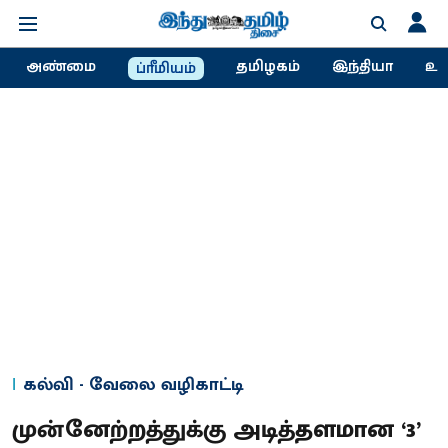
அண்மை
தமிழகம்
இந்தியா
உல
ப்ரீமியம்
கல்வி - வேலை வழிகாட்டி
முன்னேற்றத்துக்கு அடித்தளமான ‘3’