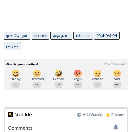
முன்னேற்றம்
students
அடித்தளம்
education
FOUNDATION
progress