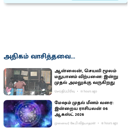
அதிகம் வாசித்தவை...
ஆன்லைன், செயலி மூலம்
மதுபானம் விற்பனை: இன்று
முதல் அமலுக்கு வருகிறது
செய்திப்பிரிவு
19 hours ago
மேஷம் முதல் மீனம் வரை:
இன்றைய ராசிபலன் 06
ஆகஸ்ட் 2026
முனைவர் கே.பி.வித்யாதரன்
18 hours ago