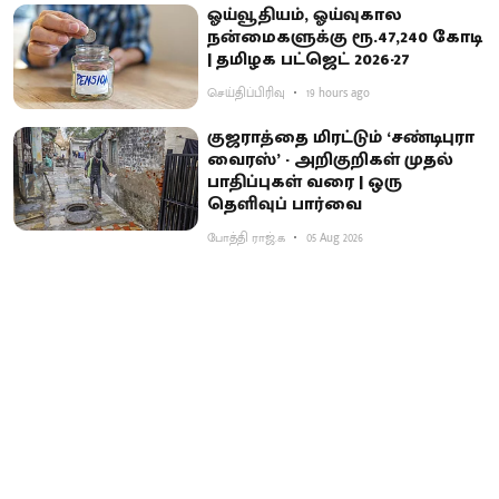
ஓய்வூதியம், ஓய்வுகால
நன்மைகளுக்கு ரூ.47,240 கோடி
| தமிழக பட்ஜெட் 2026-27
செய்திப்பிரிவு
19 hours ago
குஜராத்தை மிரட்டும் ‘சண்டிபுரா
வைரஸ்’ - அறிகுறிகள் முதல்
பாதிப்புகள் வரை | ஒரு
தெளிவுப் பார்வை
போத்தி ராஜ்.க
05 Aug 2026