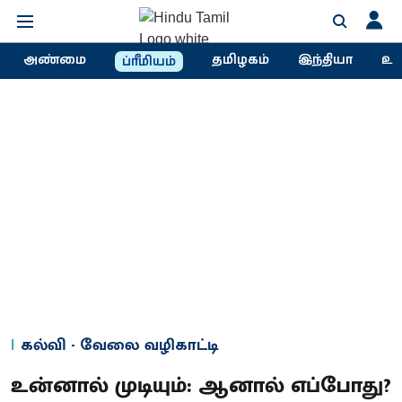
அண்மை
தமிழகம்
இந்தியா
உல
ப்ரீமியம்
கல்வி - வேலை வழிகாட்டி
உன்னால் முடியும்: ஆனால் எப்போது?