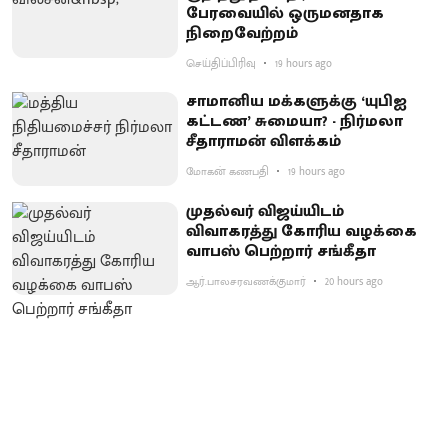
பேரவையில் ஒருமனதாக
நிறைவேற்றம்
செய்திப்பிரிவு
19 hours ago
சாமானிய மக்களுக்கு ‘யுபிஐ
கட்டண’ சுமையா? - நிர்மலா
சீதாராமன் விளக்கம்
மோகன் கணபதி
19 hours ago
முதல்வர் விஜய்யிடம்
விவாகரத்து கோரிய வழக்கை
வாபஸ் பெற்றார் சங்கீதா
ஆர்.பாலசரவணக்குமார்
20 hours ago