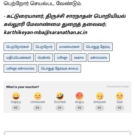
பெற்றோர் செயல்பட வேண்டும்.
- கட்டுரையாளர், திருச்சி சாரநாதன் பொறியியல்
கல்லூரி மேலாண்மை துறைத் தலைவர்;
karthikeyan-mba@saranathan.ac.in
பெற்றோர்கள்
பெற்றோர்
மாணவர்கள்
பொதுத் தேர்வு
மதிப்பெண்கள்
students
college
exams
admissions
college admissions
பொதுத் தேர்வுக் காலம்