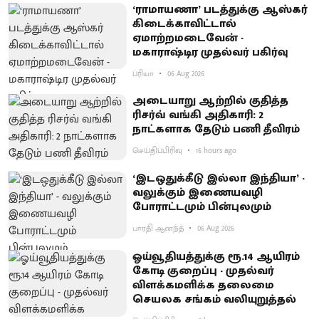
‘ராமாயணா’ படத்துக்கு ஆஸ்கர்
கிடைக்காவிட்டால்
ஏமாற்றமடைவேன் -
மகாராஷ்டிர முதல்வர் பகிர்வு
ப்ரியா
06 Aug 2026
அடையாறு ஆற்றில் குதித்த
ரிசர்வ் வங்கி அதிகாரி: 2
நாட்களாக தேடும் பணி தீவிரம்
செய்திப்பிரிவு
16 hours ago
‘இடஒதுக்கீடு இல்லா இந்தியா’ -
வலுக்கும் இணையவழி
போராட்டமும் பின்புலமும்
பாரதி ஆனந்த்
06 Aug 2026
ஓய்வூதியத்துக்கு ரூ.14 ஆயிரம்
கோடி குறைப்பு - முதல்வர்
விளக்கமளிக்க தலைமை
செயலக சங்கம் வலியுறுத்தல்