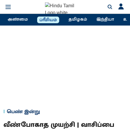
அண்மை
தமிழகம்
இந்தியா
உல
ப்ரீமியம்
பெண் இன்று
வீண்போகாத முயற்சி | வாசிப்பை