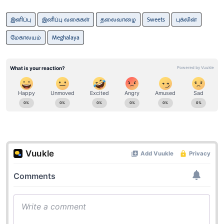
இனிப்பு
இனிப்பு வகைகள்
தலைவாழை
Sweets
புக்லின்
மேகாலயம்
Meghalaya