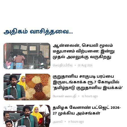
அதிகம் வாசித்தவை...
ஆன்லைன், செயலி மூலம்
மதுபானம் விற்பனை: இன்று
முதல் அமலுக்கு வருகிறது
செய்திப்பிரிவு
05 Aug 2026
குறுதானிய சாகுபடி பரப்பை
இருமடங்காக்க ரூ.7 கோடியில்
‘தமிழ்நாடு குறுதானிய இயக்கம்’
மோகன் கணபதி
16 hours ago
தமிழக வேளாண் பட்ஜெட் 2026-
27 முக்கிய அம்சங்கள்
அனலி
17 hours ago