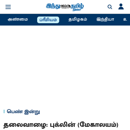
அண்மை
தமிழகம்
இந்தியா
உல
ப்ரீமியம்
பெண் இன்று
தலைவாழை: புக்லின் (மேகாலயம்)