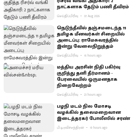
ரிசர்வ் வங்கி அதிகாரி: 2
நாட்களாக தேடும் பணி தீவிரம்
செய்திப்பிரிவு
07 Aug 2026
நெடுந்தீவில் தஞ்சமடைந்த 11
தமிழக மீனவர்கள் சிறையில்
அடைப்பு: ராமேசுவரத்தில்
இன்று வேலைநிறுத்தம்
செய்திப்பிரிவு
16 hours ago
மத்திய அரசின் நிதி பகிர்வு
குறித்து தனி தீர்மானம் -
பேரவையில் ஒருமனதாக
நிறைவேற்றம்
செய்திப்பிரிவு
23 hours ago
பழநி மடம் நில மோசடி
வழக்கில் தலைமறைவான
இடைத்தரகர் போலீஸில் சரண்
பி.டி.ரவிச்சந்திரன்
19 hours ago