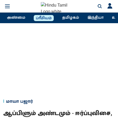
அண்மை
தமிழகம்
இந்தியா
உல
ப்ரீமியம்
மாயா பஜார்
ஆப்பிளும் அண்டமும் - ஈர்ப்புவிசை,