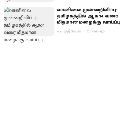
வானிலை முன்னறிவிப்பு:
தமிழகத்தில் ஆக.14 வரை
மிதமான மழைக்கு வாய்ப்பு
ச.கார்த்திகேயன்
22 hours ago