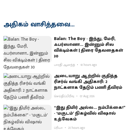
அதிகம் வாசித்தவை...
Balan: The Boy - இந்து, மேரி,
ஃபர்ஸானா... இன்னும் சில
விக்டிம்கள் | திரை தேவதைகள்
30
பாரதி ஆனந்த்
18 hours ago
அடையாறு ஆற்றில் குதித்த
ரிசர்வ் வங்கி அதிகாரி: 2
நாட்களாக தேடும் பணி தீவிரம்
செய்திப்பிரிவு
07 Aug 2026
“இது திமிர் அல்ல... நம்பிக்கை!”
- ‘மகுடம்’ நிகழ்வில் விஷால்
உத்வேகம்
ப்ரியா
20 hours ago