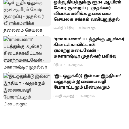
ஓய்வூதியத்துக்கு ரூ.14 ஆயிரம்
கோடி குறைப்பு - முதல்வர்
விளக்கமளிக்க தலைமை
செயலக சங்கம் வலியுறுத்தல்
செய்திப்பிரிவு
19 hours ago
‘ராமாயணா’ படத்துக்கு ஆஸ்கர்
கிடைக்காவிட்டால்
ஏமாற்றமடைவேன் -
மகாராஷ்டிர முதல்வர் பகிர்வு
ப்ரியா
06 Aug 2026
‘இடஒதுக்கீடு இல்லா இந்தியா’ -
வலுக்கும் இணையவழி
போராட்டமும் பின்புலமும்
பாரதி ஆனந்த்
06 Aug 2026