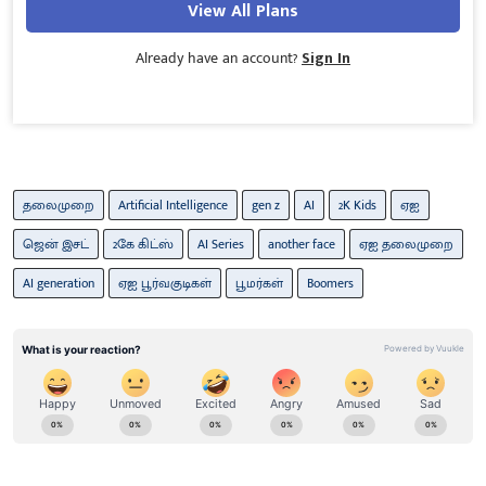
View All Plans
Already have an account?
Sign In
தலைமுறை
Artificial Intelligence
gen z
AI
2K Kids
ஏஐ
ஜென் இசட்
2கே கிட்ஸ்
AI Series
another face
ஏஐ தலைமுறை
AI ​​generation
ஏஐ பூர்வகுடிகள்
பூமர்கள்
Boomers