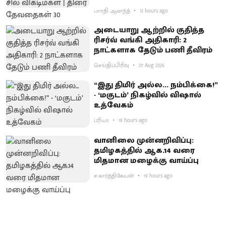
பாரதி ஆனந்த்
15 hours ago
அடையாறு ஆற்றில் குதித்த
ரிசர்வ் வங்கி அதிகாரி: 2
நாட்களாக தேடும் பணி தீவிரம்
செய்திப்பிரிவு
07 Aug 2026
“இது திமிர் அல்ல... நம்பிக்கை!”
- ‘மகுடம்’ நிகழ்வில் விஷால்
உத்வேகம்
ப்ரியா
18 hours ago
வானிலை முன்னறிவிப்பு:
தமிழகத்தில் ஆக.14 வரை
மிதமான மழைக்கு வாய்ப்பு
ச.கார்த்திகேயன்
19 hours ago