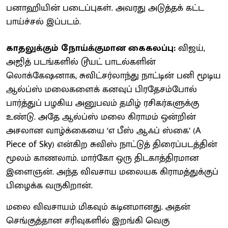
பனாஹியின் படைப்புகள். அவரது அடுத்தக் கட்ட
பாய்ச்சல் இப்படம்.
காதலுக்கும் நோய்க்குமான கைகலப்பு:
விஜய்,
அஜித் படங்களில் டூயட் பாடல்களின்
லொக்கேஷனாக, சுவிட்சர்லாந்து நாட்டின் பனி மூடிய
ஆல்ப்ஸ் மலைகளைக் கனவுப் பிரதேசம்போல்
பார்த்துப் பழகிய அனுபவம் தமிழ் ரசிகர்களுக்கு
உண்டு. அதே ஆல்ப்ஸ் மலை கிராமம் ஒன்றின்
அசலான வாழ்க்கையை ‘எ பீஸ் ஆஃப் ஸ்கை’ (A
Piece of Sky) என்கிற சுவிஸ் நாட்டுத் திரைப்படத்தின்
மூலம் காணலாம். மார்கோ ஒரு திடகாத்திரமான
இளைஞன். அந்த விவசாய மலையக கிராமத்துக்குப்
பிழைக்க வருகிறான்.
மலை விவசாயம் மிகவும் கடினமானது. அதன்
செங்குத்தான சரிவுகளில் இறங்கி வெகு