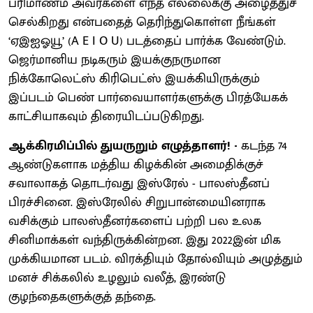
பரிமாணம் அவர்களை எந்த எல்லைக்கு அழைத்துச்
செல்கிறது என்பதைத் தெரிந்துகொள்ள நீங்கள்
‘ஏஇஐஓயூ’ (A E I O U) படத்தைப் பார்க்க வேண்டும்.
ஜெர்மானிய நடிகரும் இயக்குநருமான
நிக்கோலெட்ஸ் கிரிபெட்ஸ் இயக்கியிருக்கும்
இப்படம் பெண் பார்வையாளர்களுக்கு பிரத்யேகக்
காட்சியாகவும் திரையிடப்படுகிறது.
ஆக்கிரமிப்பில் துயருறும் எழுத்தாளர்! -
கடந்த 74
ஆண்டுகளாக மத்திய கிழக்கின் அமைதிக்குச்
சவாலாகத் தொடர்வது இஸ்ரேல் - பாலஸ்தீனப்
பிரச்சினை. இஸ்ரேலில் சிறுபான்மையினராக
வசிக்கும் பாலஸ்தீனர்களைப் பற்றி பல உலக
சினிமாக்கள் வந்திருக்கின்றன. இது 2022இன் மிக
முக்கியமான படம். விரக்தியும் தோல்வியும் அழுத்தும்
மனச் சிக்கலில் உழலும் வலீத், இரண்டு
குழந்தைகளுக்குத் தந்தை.