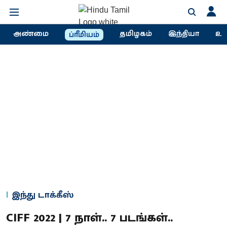
அண்மை
தமிழகம்
இந்தியா
உல
ப்ரீமியம்
இந்து டாக்கீஸ்
CIFF 2022 | 7 நாள்.. 7 படங்கள்..