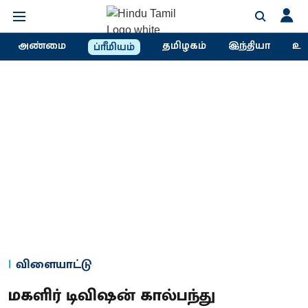
அண்மை
தமிழகம்
இந்தியா
உல
ப்ரீமியம்
விளையாட்டு
மகளிர் டிவிஷன் கால்பந்து