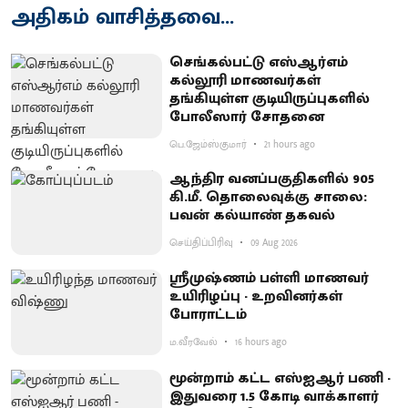
அதிகம் வாசித்தவை...
செங்கல்பட்டு எஸ்ஆர்எம்
கல்லூரி மாணவர்கள்
தங்கியுள்ள குடியிருப்புகளில்
போலீஸார் சோதனை
பெ.ஜேம்ஸ்குமார்
21 hours ago
ஆந்திர வனப்பகுதிகளில் 905
கி.மீ. தொலைவுக்கு சாலை:
பவன் கல்யாண் தகவல்
செய்திப்பிரிவு
09 Aug 2026
ஸ்ரீமுஷ்ணம் பள்ளி மாணவர்
உயிரிழப்பு - உறவினர்கள்
போராட்டம்
ம.வீரவேல்
16 hours ago
மூன்றாம் கட்ட எஸ்ஐஆர் பணி -
இதுவரை 1.5 கோடி வாக்காளர்