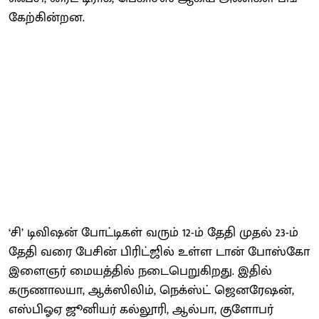
கேற்கின்​றன.
‘சி’ டிவிஷன் போட்​டிகள் வரும் 12-ம் தேதி முதல் 23-ம்
தேதி வரை பேசின் பிரிட்​ஜில் உள்ள டான் போஸ்கோ
இளைஞர் மையத்​தில் நடை​பெறுகிறது. இதில்
கருணால​யா, ஆக்​ஸிலிம், நெக்​ஸ்ட் ஜெனரேஷன்,
எஸ்​பிஓஏ ஜூனியர் கல்​லூரி, ஆல்​பா, குளோபர்