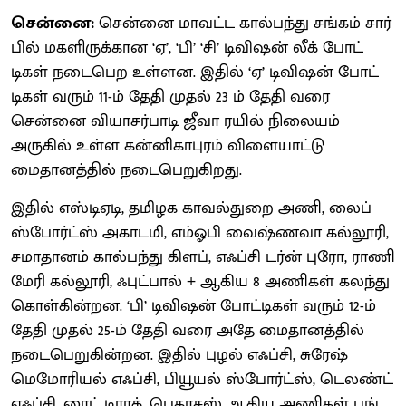
சென்னை:
சென்னை மாவட்ட கால்பந்து சங்​கம் சார்​
பில் மகளிருக்​கான ‘ஏ’, ‘பி’ ‘சி’ டிவிஷன் லீக் போட்​
டிகள் நடை​பெற உள்ளன. இதில் ‘ஏ’ டிவிஷன் போட்​
டிகள் வரும் 11-ம் தேதி முதல் 23 ம் தேதி வரை
சென்னை வியாசர்​பாடி ஜீவா ரயில் நிலை​யம்
அருகில் உள்ள கன்​னி​காபுரம் விளை​யாட்டு
மைதானத்​தில் நடைபெறுகிறது.
இதில் எஸ்​டிஏடி, தமிழக காவல்​துறை அணி, லைப்
ஸ்போர்ட்ஸ் அகாட​மி, எம்​ஓபி வைஷ்ணவா கல்​லூரி,
சமா​தானம் கால்​பந்து கிளப், எஃப்சி டர்ன் புரோ, ராணி
மேரி கல்​லூரி, ஃபுட்​பால் + ஆகிய 8 அணி​கள் கலந்து
கொள்​கின்​றன. ‘பி’ டிவிஷன் போட்​டிகள் வரும் 12-ம்
தேதி முதல் 25-ம் தேதி வரை அதே மைதானத்​தில்
நடை​பெறுகின்​றன. இதில் புழல் எஃப்​சி, சுரேஷ்
மெமோரியல் எஃப்​சி, பியூயல் ஸ்போர்ட்​ஸ், டெலண்ட்
எஃப்​சி, ரைட் டிராக், பெகாசஸ் ஆகிய அணி​கள் பங்​