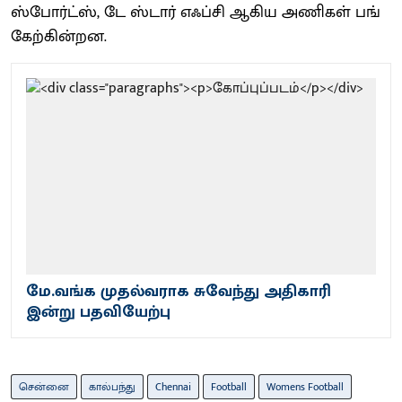
ஸ்போர்ட்​ஸ், டே ஸ்டார்​ எஃப்​சி ஆகிய அணி​கள்​ பங்​
கேற்​கின்​றன.
மே.வங்க முதல்வராக சுவேந்து அதிகாரி
இன்று பதவியேற்பு
சென்னை
கால்பந்து
Chennai
Football
Womens Football