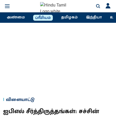
அண்மை
தமிழகம்
இந்தியா
உல
ப்ரீமியம்
விளையாட்டு
ஐபிஎல் சீர்த்திருத்தங்கள்: சச்சின்