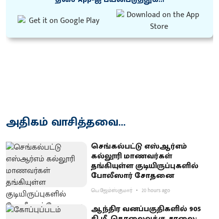
அதிகம் வாசித்தவை...
செங்கல்பட்டு எஸ்ஆர்எம்
கல்லூரி மாணவர்கள்
தங்கியுள்ள குடியிருப்புகளில்
போலீஸார் சோதனை
பெ.ஜேம்ஸ்குமார்
20 hours ago
ஆந்திர வனப்பகுதிகளில் 905
கி.மீ. தொலைவுக்கு சாலை: