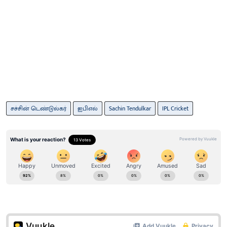
சச்சின் டெண்டுல்கர்
ஐபிஎல்
Sachin Tendulkar
IPL Cricket