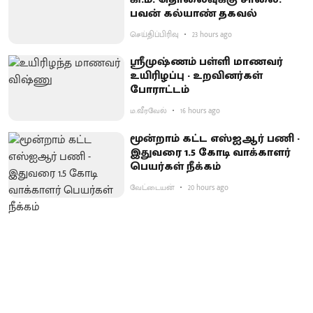
பவன் கல்யாண் தகவல்
செய்திப்பிரிவு
23 hours ago
ஸ்ரீமுஷ்ணம் பள்ளி மாணவர்
உயிரிழப்பு - உறவினர்கள்
போராட்டம்
ம.வீரவேல்
16 hours ago
மூன்றாம் கட்ட எஸ்ஐஆர் பணி -
இதுவரை 1.5 கோடி வாக்காளர்
பெயர்கள் நீக்கம்
வேட்டையன்
20 hours ago