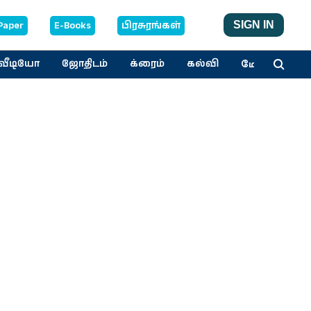
Paper
E-Books
பிரசுரங்கள்
SIGN IN
மேலும்
வீடியோ
ஜோதிடம்
க்ரைம்
கல்வி