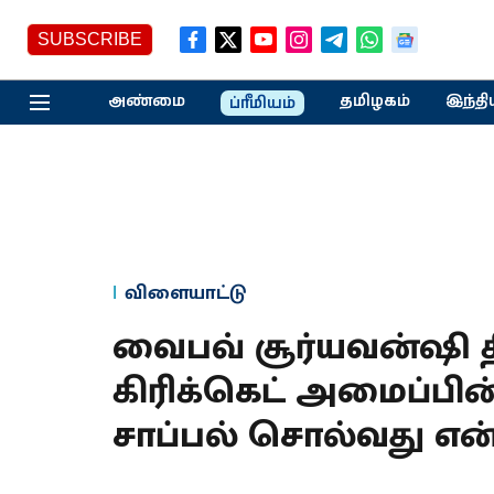
SUBSCRIBE
அண்மை
தமிழகம்
இந்தி
ப்ரீமியம்
விளையாட்டு
வைபவ் சூர்யவன்ஷி த
கிரிக்கெட் அமைப்பின் 
சாப்பல் சொல்வது என