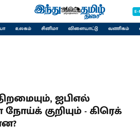
E-
யா
உலகம்
சினிமா
விளையாட்டு
வணிகம்
ிறமையும், ஐபிஎல்
நோய்க் குறியும் - கிரெக்
்ன?