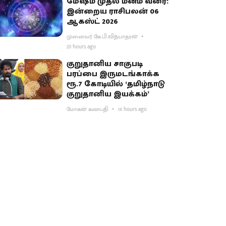
மேஷம் முதல் மீனம் வரை:
இன்றைய ராசிபலன் 06
ஆகஸ்ட் 2026
முனைவர் கே.பி.வித்யாதரன்
20 hours ago
குறுதானிய சாகுபடி
பரப்பை இருமடங்காக்க
ரூ.7 கோடியில் ‘தமிழ்நாடு
குறுதானிய இயக்கம்’
மோகன் கணபதி
14 hours ago