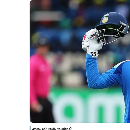
வைபவ் சூர்யவன்ஷி