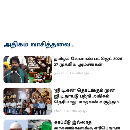
அதிகம் வாசித்தவை...
தமிழக வேளாண் பட்ஜெட் 2026-
27 முக்கிய அம்சங்கள்
அனலி
9 minutes ago
‘ஜி.டி.என்’ தொடங்கும் முன்
ஜி.டி.நாயுடு பற்றி அதிகம்
தெரியாது: மாதவன் வருத்தம்
நிலா
34 minutes ago
காப்பீடு இல்லாத
வாகனங்களுக்கு எரிபொருள்