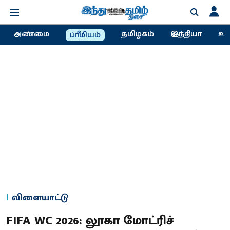
அண்மை
தமிழகம்
இந்தியா
உல
ப்ரீமியம்
விளையாட்டு
FIFA WC 2026: லூகா மோட்ரிச்