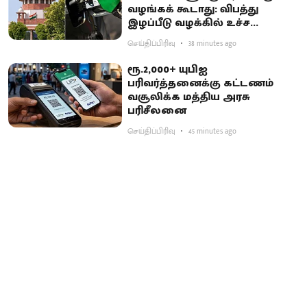
வழங்கக் கூடாது: விபத்து
இழப்பீடு வழக்கில் உச்ச
நீதிமன்றம் உத்தரவு
செய்திப்பிரிவு
38 minutes ago
ரூ.2,000+ யுபிஐ
பரிவர்த்தனைக்கு கட்டணம்
வசூலிக்க மத்திய அரசு
பரிசீலனை
செய்திப்பிரிவு
45 minutes ago