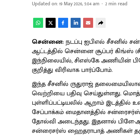
Updated on
:
19 May 2026, 5:04 am
2
min read
சென்னை:
நடப்பு ஐபிஎல் சீசனில்
ஆட்டத்தில் சென்னை சூப்பர் கிங்ஸ்
இந்நிலையில், சிஎஸ்கே அணியின் பிளே
குறித்து விரிவாக பார்ப்போம்.
இந்த சீசனில் ருதுராஜ் தலைமையிலான
வெற்றியை பதிவு செய்துள்ளது. மொத்த
புள்ளிப்பட்டியலில் ஆறாம் இடத்தில்
சேப்பாக்கம் மைதானத்தில் சன்ரைசர
தோல்வி அடைந்தது. இதனால் பிளே-ஆஃப்
சன்ரைசர்ஸ் ஹைதராபாத் அணிகள் தக