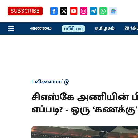
SUBSCRIBE
அண்மை
தமிழகம்
இந்தி
ப்ரீமியம்
விளையாட்டு
சிஎஸ்கே அணியின் பி
எப்படி? - ஒரு ‘கணக்க