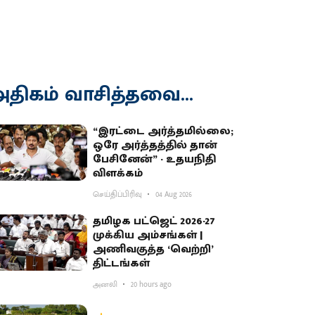
திகம் வாசித்தவை...
“இரட்டை அர்த்தமில்லை;
ஒரே அர்த்தத்தில் தான்
பேசினேன்” - உதயநிதி
விளக்கம்
செய்திப்பிரிவு
04 Aug 2026
தமிழக பட்ஜெட் 2026-27
முக்கிய அம்சங்கள் |
அணிவகுத்த ‘வெற்றி’
திட்டங்கள்
அனலி
20 hours ago