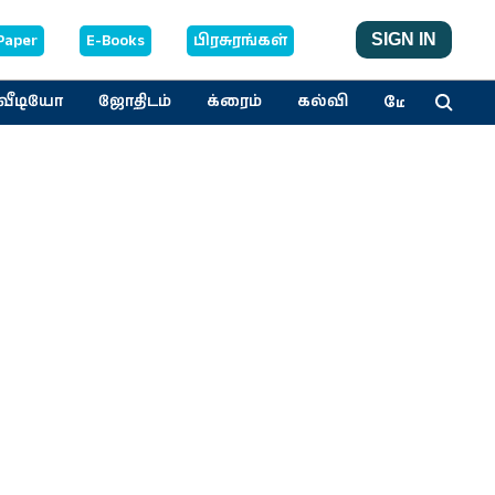
Paper
E-Books
பிரசுரங்கள்
SIGN IN
மேலும்
வீடியோ
ஜோதிடம்
க்ரைம்
கல்வி