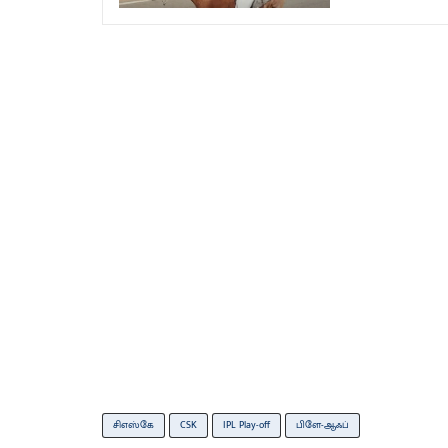
சிஎஸ்கே
CSK
IPL Play-off
பிளே-ஆஃப்