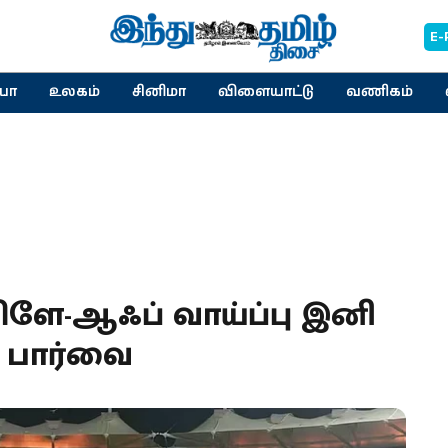
E-
யா
உலகம்
சினிமா
விளையாட்டு
வணிகம்
ளே-ஆஃப் வாய்ப்பு இனி
ு’ பார்வை