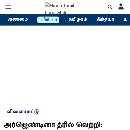
அண்மை
தமிழகம்
இந்தியா
உல
ப்ரீமியம்
விளையாட்டு
அர்ஜெண்டினா த்ரில் வெற்றி: