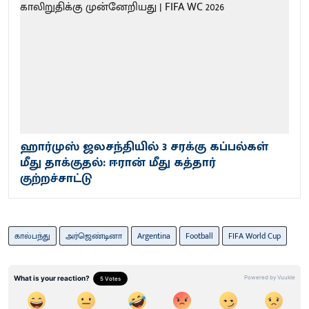
ஹார்முஸ் ஜலசந்தியில் 3 சரக்கு கப்பல்கள்
மீது தாக்குதல்: ஈரான் மீது கத்தார்
குற்றச்சாட்டு
கால்பந்து
அர்ஜெண்டினா
Argentina
Football
FIFA World Cup