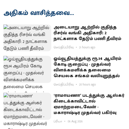
அதிகம் வாசித்தவை...
அடையாறு ஆற்றில் குதித்த
ரிசர்வ் வங்கி அதிகாரி: 2
நாட்களாக தேடும் பணி தீவிரம்
செய்திப்பிரிவு
21 hours ago
ஓய்வூதியத்துக்கு ரூ.14 ஆயிரம்
கோடி குறைப்பு - முதல்வர்
விளக்கமளிக்க தலைமை
செயலக சங்கம் வலியுறுத்தல்
செய்திப்பிரிவு
20 hours ago
‘ராமாயணா’ படத்துக்கு ஆஸ்கர்
கிடைக்காவிட்டால்
ஏமாற்றமடைவேன் -
மகாராஷ்டிர முதல்வர் பகிர்வு
ப்ரியா
06 Aug 2026