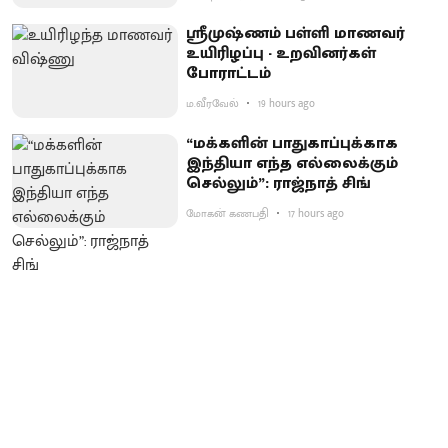
ஸ்ரீமுஷ்ணம் பள்ளி மாணவர்
உயிரிழப்பு - உறவினர்கள்
போராட்டம்
ம.வீரவேல்
19 hours ago
“மக்களின் பாதுகாப்புக்காக
இந்தியா எந்த எல்லைக்கும்
செல்லும்”: ராஜ்நாத் சிங்
மோகன் கணபதி
17 hours ago