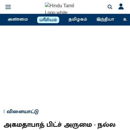
அண்மை
தமிழகம்
இந்தியா
உல
ப்ரீமியம்
விளையாட்டு
அகமதாபாத் பிட்ச் அருமை - நல்ல