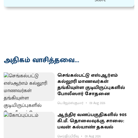
அதிகம் வாசித்தவை...
செங்கல்பட்டு எஸ்ஆர்எம்
கல்லூரி மாணவர்கள்
தங்கியுள்ள குடியிருப்புகளில்
போலீஸார் சோதனை
பெ.ஜேம்ஸ்குமார்
09 Aug 2026
ஆந்திர வனப்பகுதிகளில் 905
கி.மீ. தொலைவுக்கு சாலை:
பவன் கல்யாண் தகவல்
செய்திப்பிரிவு
09 Aug 2026