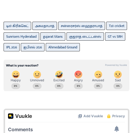
டி20 கிரிக்கெட்
அகமதாபாத்
சன்ரைசர்ஸ் ஹைதராபாத்
T20 cricket
Sunrisers Hyderabad
gujarat titans
குஜராத் டைட்டன்ஸ்
GT vs SRH
IPL 2026
ஐபிஎல் 2026
Ahmedabad Ground