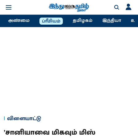
அண்மை
தமிழகம்
இந்தியா
உல
ப்ரீமியம்
விளையாட்டு
’சானியாவை மிகவும் மிஸ்