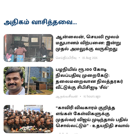
அதிகம் வாசித்தவை...
ஆன்லைன், செயலி மூலம்
மதுபானம் விற்பனை: இன்று
முதல் அமலுக்கு வருகிறது
செய்திப்பிரிவு
05 Aug 2026
பழநியில் ரூ.100 கோடி
நிலப்பதிவு முறைகேடு:
தலைமறைவான நிலத்தரகர்
வீட்டுக்கு சிபிசிஐடி ‘சீல்’
ஆ.நல்லசிவன்
16 hours ago
“காவிரி விவகாரம் குறித்த
எங்கள் கேள்விகளுக்கு
முதல்வர் விஜய் முடிந்தால் பதில்
சொல்லட்டும்” - உதயநிதி சவால்