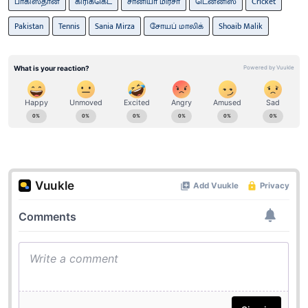
பாகிஸ்தான்
கிரிக்கெட்
சானியா மிர்சா
டென்னிஸ்
Cricket
Pakistan
Tennis
Sania Mirza
சோயப் மாலிக்
Shoaib Malik