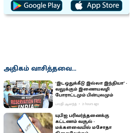
அதிகம் வாசித்தவை...
‘இடஒதுக்கீடு இல்லா இந்தியா’ -
வலுக்கும் இணையவழி
போராட்டமும் பின்புலமும்
பாரதி ஆனந்த்
21 hours ago
யுபிஐ பரிவர்த்தனைக்கு
கட்டணம் வசூல் -
மக்களவையில் மசோதா