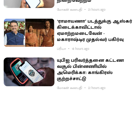
நிறைவேற்றம்
மோகன் கணபதி
23 hours ago
‘ராமாயணா’ படத்துக்கு ஆஸ்கர்
கிடைக்காவிட்டால்
ஏமாற்றமடைவேன் -
மகாராஷ்டிர முதல்வர் பகிர்வு
ப்ரியா
18 hours ago
யுபிஐ பரிவர்த்தனை கட்டண
வசூல் பின்னணியில்
அமெரிக்கா: காங்கிரஸ்
குற்றச்சாட்டு
மோகன் கணபதி
22 hours ago