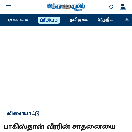
அண்மை
தமிழகம்
இந்தியா
உல
ப்ரீமியம்
விளையாட்டு
பாகிஸ்தான் வீரரின் சாதனையை