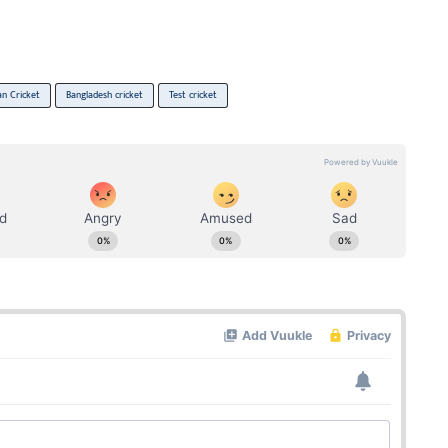
an Cricket
Bangladesh cricket
Test cricket