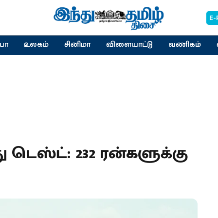
E-
யா
உலகம்
சினிமா
விளையாட்டு
வணிகம்
 டெஸ்ட்: 232 ரன்களுக்கு