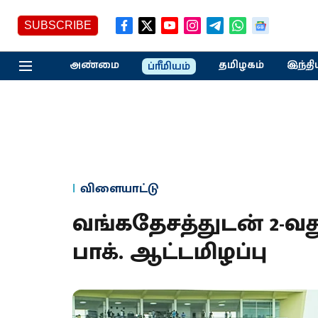
SUBSCRIBE
அண்மை
தமிழகம்
இந்தி
ப்ரீமியம்
விளையாட்டு
வங்கதேசத்துடன் 2-வது
பாக். ஆட்டமிழப்பு