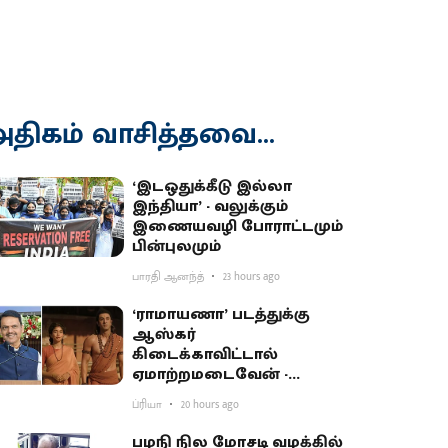
திகம் வாசித்தவை...
‘இடஒதுக்கீடு இல்லா
இந்தியா’ - வலுக்கும்
இணையவழி போராட்டமும்
பின்புலமும்
பாரதி ஆனந்த்
23 hours ago
‘ராமாயணா’ படத்துக்கு
ஆஸ்கர்
கிடைக்காவிட்டால்
ஏமாற்றமடைவேன் -
மகாராஷ்டிர முதல்வர்
ப்ரியா
20 hours ago
பகிர்வு
பழநி நில மோசடி வழக்கில்