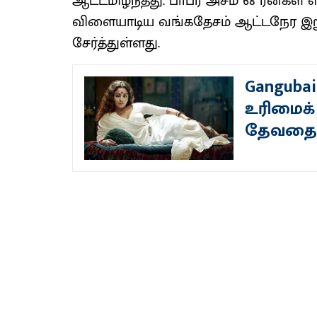
ஆட்டமிழந்தது. பாபர் அசம் 68 ரன்கள்
விளையாடிய வங்கதேசம் ஆட்டநேர இறுதிய
சேர்த்துள்ளது.
Gangubai
உரிமைக் 
தேவதைக