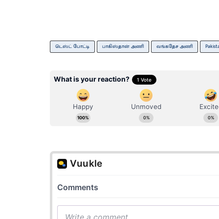
டெஸ்ட் போட்டி
பாகிஸ்தான் அணி
வங்கதேச அணி
Pakist