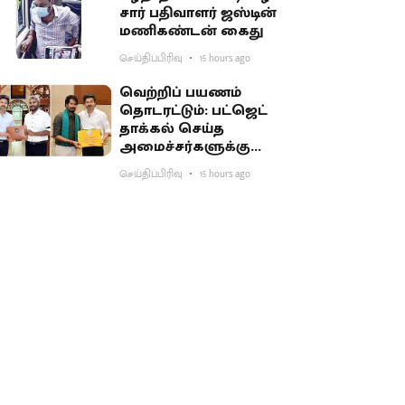
சார் பதிவாளர் ஜஸ்டின்
மணிகண்டன் கைது
செய்திப்பிரிவு
15 hours ago
வெற்றிப் பயணம்
தொடரட்டும்: பட்ஜெட்
தாக்கல் செய்த
அமைச்சர்களுக்கு
முதல்வர் விஜய் பாராட்டு
செய்திப்பிரிவு
15 hours ago