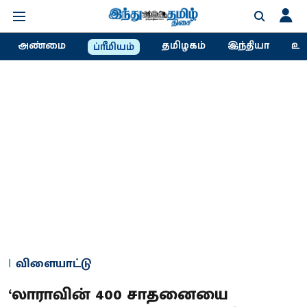
அண்மை
தமிழகம்
இந்தியா
உல
ப்ரீமியம்
விளையாட்டு
‘லாராவின் 400 சாதனையை