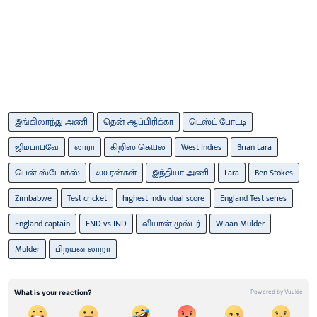
இங்கிலாந்து அணி
தென் ஆப்பிரிக்கா
டெஸ்ட் போட்டி
ஜிம்பாப்வே
லாரா
கிறிஸ் கெய்ல்
West Indies
Brian Lara
பென் ஸ்டோக்ஸ்
400 ரன்கள்
இந்தியா அணி
Lara
Ben Stokes
Zimbabwe
Test cricket
highest individual score
England Test series
England captain
END vs IND
வியான் முல்டர்
Wiaan Mulder
Mulder
பிறயன் லாறா