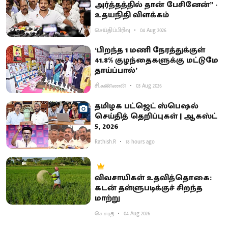
அர்த்தத்தில் தான் பேசினேன்” -
உதயநிதி விளக்கம்
செய்திப்பிரிவு
04 Aug 2026
‘பிறந்த 1 மணி நேரத்துக்குள்
41.8% குழந்தைகளுக்கு மட்டுமே
தாய்ப்பால்’
சி.கண்ணன்
03 Aug 2026
தமிழக பட்ஜெட் ஸ்பெஷல்
செய்தித் தெறிப்புகள் | ஆகஸ்ட்
5, 2026
Rathish.R
18 hours ago
விவசாயிகள் உதவித்தொகை:
கடன் தள்ளுபடிக்குச் சிறந்த
மாற்று
செ.சரத்
04 Aug 2026