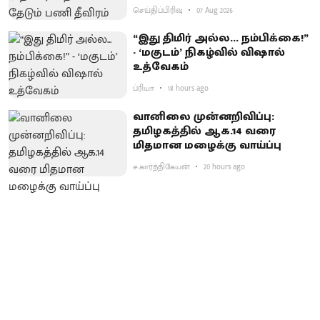
செய்திப்பிரிவு
07 Aug 2026
“இது திமிர் அல்ல... நம்பிக்கை!”
- ‘மகுடம்’ நிகழ்வில் விஷால்
உத்வேகம்
ப்ரியா
18 hours ago
வானிலை முன்னறிவிப்பு:
தமிழகத்தில் ஆக.14 வரை
மிதமான மழைக்கு வாய்ப்பு
ச.கார்த்திகேயன்
20 hours ago