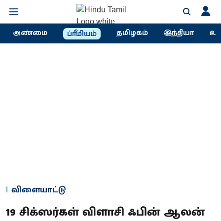
அண்மை
தமிழகம்
இந்தியா
உல
ப்ரீமியம்
விளையாட்டு
19 சிக்ஸர்கள் விளாசி ஃபின் ஆலன்