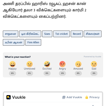
அணி தரப்பில் ஹாரிஸ் ரவூஃப், ஹசன் கான்
ஆகியோர் தலா 3 விக்கெட்களையும் கார்மி 2
விக்கெட்களையும் கைப்பற்றினர்.
சாதனை
டி20 கிரிக்கெட்
Sixes
T20 cricket
Record
சிக்ஸர்கள்
ஃபின் ஆலன்
Finn Allen