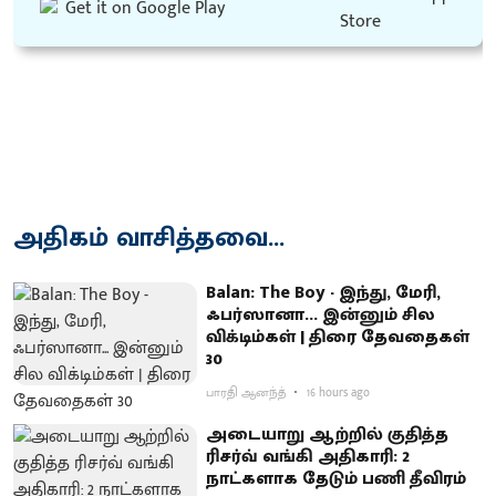
அதிகம் வாசித்தவை...
Balan: The Boy - இந்து, மேரி,
ஃபர்ஸானா... இன்னும் சில
விக்டிம்கள் | திரை தேவதைகள்
30
பாரதி ஆனந்த்
16 hours ago
அடையாறு ஆற்றில் குதித்த
ரிசர்வ் வங்கி அதிகாரி: 2
நாட்களாக தேடும் பணி தீவிரம்