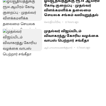
ஓய்வூதியத்துக்கு ரூ.14 ஆயிரம்
கோடி குறைப்பு - முதல்வர்
விளக்கமளிக்க தலைமை
செயலக சங்கம் வலியுறுத்தல்
செய்திப்பிரிவு
22 hours ago
முதல்வர் விஜய்யிடம்
விவாகரத்து கோரிய வழக்கை
வாபஸ் பெற்றார் சங்கீதா
ஆர்.பாலசரவணக்குமார்
15 hours ago