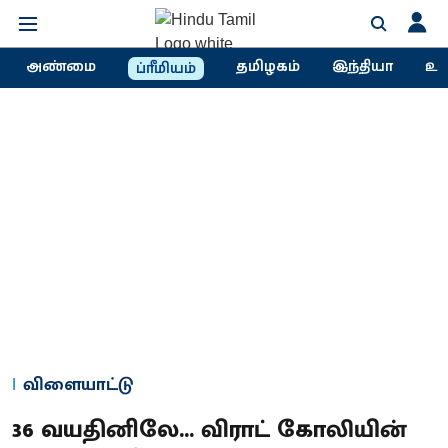
அண்மை
தமிழகம்
இந்தியா
உல
ப்ரீமியம்
விளையாட்டு
36 வயதினிலே... விராட் கோலியின்