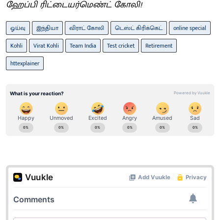
ஹேப்பி ரிட்டையர்மெண்ட் கோலி!
ஓய்வு
இந்தியா
விராட் கோலி
டெஸ்ட் கிரிக்கெட்
online special
Kohli
Virat Kohli
Team India
Test cricket
Retirement
httexplainer