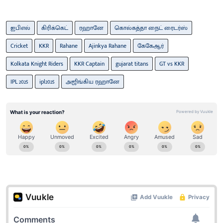
ஐபிஎல்
கிரிக்கெட்
ரஹானே
கொல்கத்தா நைட் ரைடர்ஸ்
Cricket
KKR
Rahane
Ajinkya Rahane
கேகேஆர்
Kolkata Knight Riders
KKR Captain
gujarat titans
GT vs KKR
IPL 2025
ipl2025
அஜிங்​கிய ரஹானே