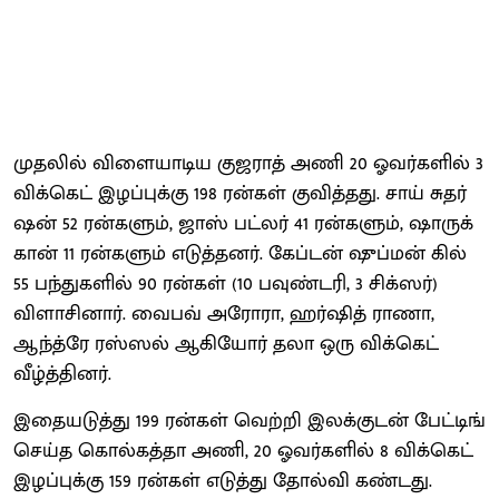
முதலில் விளை​யாடிய குஜ​ராத் அணி 20 ஓவர்​களில் 3
விக்​கெட் இழப்​புக்கு 198 ரன்​கள் குவித்​தது. சாய் சுதர்​
ஷன் 52 ரன்​களும், ஜாஸ் பட்​லர் 41 ரன்களும், ஷாருக்
கான் 11 ரன்​களும் எடுத்​தனர். கேப்​டன் ஷுப்​மன் கில்
55 பந்​துகளில் 90 ரன்​கள் (10 பவுண்​டரி, 3 சிக்​ஸர்)
விளாசி​னார். வைபவ் அரோ​ரா, ஹர்​ஷித் ராணா,
ஆந்த்ரே ரஸ்​ஸல் ஆகியோர் தலா ஒரு விக்​கெட்
வீழ்த்​தினர்.
இதையடுத்து 199 ரன்​கள் வெற்றி இலக்​குடன் பேட்​டிங்
செய்த கொல்​கத்தா அணி, 20 ஓவர்​களில் 8 விக்​கெட்
இழப்​புக்கு 159 ரன்​கள் எடுத்து தோல்வி கண்​டது.