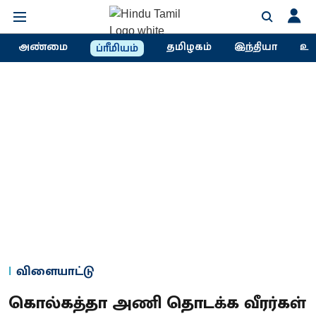
அண்மை
தமிழகம்
இந்தியா
உல
ப்ரீமியம்
விளையாட்டு
கொல்கத்தா அணி தொடக்க வீரர்கள்