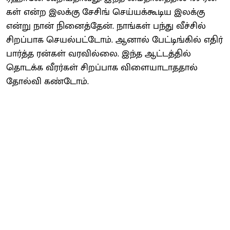
கள் என்ற இலக்கு சேசிங் செய்​யக்​கூடிய இலக்கு
என்று நான் நினைத்​தேன். நாங்​கள் பந்து வீச்​சில்
சிறப்​பாக செயல்​பட்​டோம். ஆனால் பேட்​டிங்​கில் எதிர்​
பார்த்த ரன்​கள் வரவில்​லை. இந்த ஆட்​டத்​தில்
தொடக்க வீரர்​கள் சிறப்​பாக விளை​யா​டாத​தால்
தோல்வி கண்​டோம்.