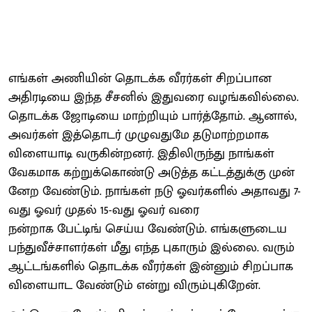
எங்​கள் அணி​யின் தொடக்க வீரர்​கள் சிறப்​பான
அதிரடியை இந்த சீசனில் இது​வரை வழங்​க​வில்​லை.
தொடக்க ஜோடியை மாற்​றி​யும் பார்த்​தோம். ஆனால்,
அவர்​கள் இத்​தொடர் முழு​வதுமே தடு​மாற்​ற​மாக
விளை​யாடி வரு​கின்​றனர். இதிலிருந்து நாங்​கள்
வேக​மாக கற்​றுக்​கொண்டு அடுத்த கட்​டத்​துக்கு முன்​
னேற வேண்​டும். நாங்​கள் நடு ஓவர்​களில் அதாவது 7-
வது ஓவர் முதல் 15-வது ஓவர் வரை
நன்​றாக பேட்​டிங் செய்ய வேண்​டும். எங்​களு​டைய
பந்​து​வீச்​சாளர்​கள் மீது எந்த புகாரும் இல்​லை. வரும்
ஆட்​டங்​களில் தொடக்க வீரர்​கள் இன்​னும் சிறப்​பாக
விளை​யாட வேண்​டும் என்று விரும்​பு​கிறேன்.