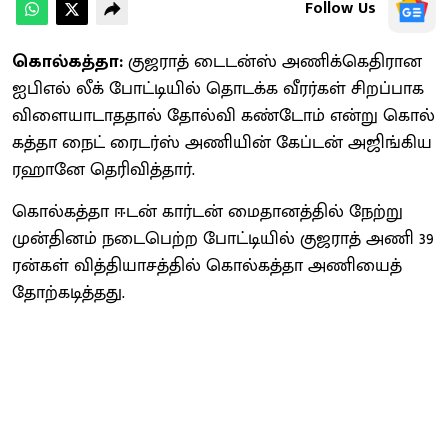
Follow Us
கொல்கத்தா:
குஜ​ராத் டைடன்ஸ் அணிக்​கெ​தி​ரான
ஐபிஎல் லீக் போட்​டி​யில் தொடக்க வீரர்​கள் சிறப்​பாக
விளை​யா​டாத​தால் தோல்வி கண்​டோம் என்று கொல்​
கத்தா நைட் ரைடர்ஸ் அணி​யின் கேப்​டன் அஜிங்​கிய
ரஹானே தெரி​வித்​தார்.
கொல்​கத்தா ஈடன் கார்​டன் மைதானத்​தில் நேற்று
முன்​தினம் நடை​பெற்ற போட்​டி​யில் குஜ​ராத் அணி 39
ரன்​கள் வித்​தி​யாசத்​தில் கொல்​கத்தா அணி​யைத்
தோற்​கடித்​தது.