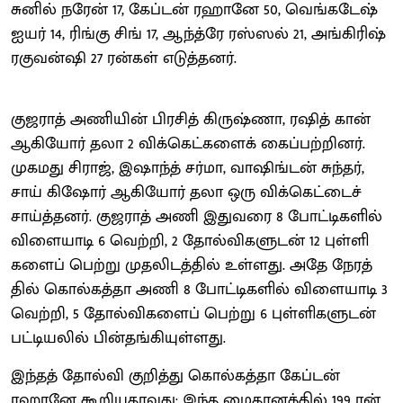
சுனில் நரேன் 17, கேப்​டன் ரஹானே 50, வெங்​கடேஷ்
ஐயர் 14, ரிங்கு சிங் 17, ஆந்த்ரே ரஸ்​ஸல் 21, அங்​கிரிஷ்
ரகு​வன்ஷி 27 ரன்​கள் எடுத்​தனர்.
குஜ​ராத் அணி​யின் பிரசித் கிருஷ்ணா, ரஷித் கான்
ஆகியோர் தலா 2 விக்​கெட்​களைக் கைப்​பற்​றினர்.
முகமது சிராஜ், இஷாந்த் சர்​மா, வாஷிங்​டன் சுந்​தர்,
சாய் கிஷோர் ஆகியோர் தலா ஒரு விக்​கெட்​டைச்
சாய்த்​தனர். குஜ​ராத் அணி இது​வரை 8 போட்​டிகளில்
விளை​யாடி 6 வெற்​றி, 2 தோல்வி​களு​டன் 12 புள்​ளி​
களைப் பெற்று முதலிடத்​தில் உள்​ளது. அதே நேரத்​
தில் கொல்​கத்தா அணி 8 போட்​டிகளில் விளை​யாடி 3
வெற்​றி, 5 தோல்வி​களைப் பெற்று 6 புள்​ளி​களு​டன்
பட்​டியலில் பின்​தங்​கி​யுள்​ளது.
இந்​தத் தோல்வி குறித்து கொல்​கத்தா கேப்​டன்
ரஹானே கூறிய​தாவது: இந்த மைதானத்​தில் 199 ரன்​