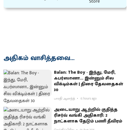
அதிகம் வாசித்தவை...
Balan: The Boy - இந்து, மேரி,
ஃபர்ஸானா... இன்னும் சில
விக்டிம்கள் | திரை தேவதைகள்
30
பாரதி ஆனந்த்
15 hours ago
அடையாறு ஆற்றில் குதித்த
ரிசர்வ் வங்கி அதிகாரி: 2
நாட்களாக தேடும் பணி தீவிரம்
செய்திப்பிரிவு
07 Aug 2026