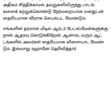
அதி​கம் சிந்​திக்​காமல் தவறுகளி​லிருந்து பாடங்​
களைக் கற்​றுக்​கொண்டு நேர்​மறை​யான மனதுடன்
தைரிய​மான வீர​ராக செயல்பட வேண்​டும்.
எங்​களின் தரமான மிடில் ஆர்​டர் பேட்​ஸ்​மேன்​களுக்கு
நான் ஆதரவு கொடுக்​கிறேன். ஆனால், வரும் ஆட்​
டங்​களில்​ அவர்​கள்​ தைரிய​மாக விளையாட வேண்​
டும்​. இவ்​வாறு ரஹானே தெரிவித்​தார்​.