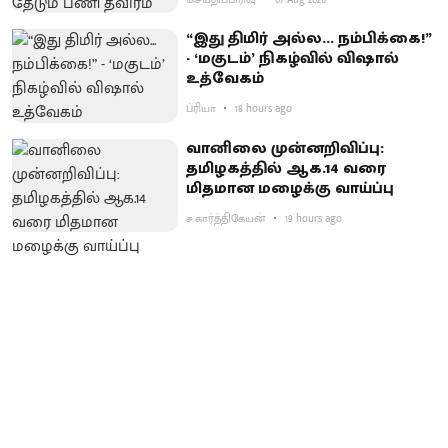
“இது திமிர் அல்ல... நம்பிக்கை!”
- ‘மகுடம்’ நிகழ்வில் விஷால்
உத்வேகம்
ப்ரியா
18 hours ago
வானிலை முன்னறிவிப்பு:
தமிழகத்தில் ஆக.14 வரை
மிதமான மழைக்கு வாய்ப்பு
ச.கார்த்திகேயன்
19 hours ago