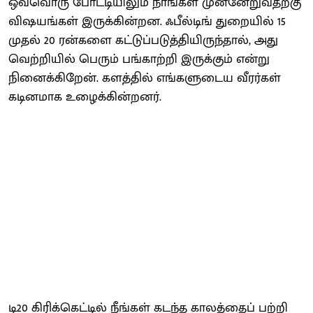
ஒவ்​வொரு போட்​டி​யிலும் நாங்​கள் முன்​னேறு​வதற்கு
விஷ​யங்​கள் இருக்​கின்​றன. ஃபீல்​டிங் துறை​யில் 15
முதல் 20 ரன்​களை கட்டுப்படுத்தியிருந்தால், அது
வெற்​றி​யில் பெரும் பங்​காற்றி இருக்​கும் என்று
நினைக்​கிறேன். களத்​தில் எங்​களு​டைய வீரர்​கள்
கடின​மாக உழைக்​கின்​றனர்.
டி20 கிரிக்​கெட்​டில் நீங்​கள் கடந்த காலத்​தைப் பற்றி