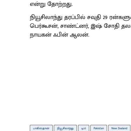
என்று தோற்றது.
நியூசிலாந்து தரப்பில் சவுதி 29 ரன்களு
பெர்கூசன், சாண்ட்னர், இஷ் சோதி தலா
நாயகன் ஃபின் ஆலன்.
பாகிஸ்தான்
நியூசிலாந்து
டி20
Pakistan
New Zealand