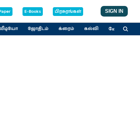
Paper
E-Books
பிரசுரங்கள்
SIGN IN
மேலும்
வீடியோ
ஜோதிடம்
க்ரைம்
கல்வி