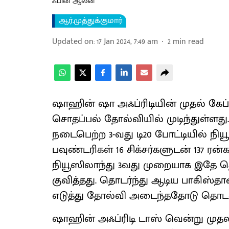
ஃபின் ஆலன்
ஆர்.முத்துக்குமார்
Updated on
:
17 Jan 2024, 7:49 am
2
min read
ஷாஹின் ஷா அஃப்ரிடியின் முதல் கே
சொதப்பல் தோல்வியில் முடிந்துள்ளது
நடைபெற்ற 3-வது டி20 போட்டியில் நியூ
பவுண்டரிகள் 16 சிக்சர்களுடன் 137 ரன
நியூஸிலாந்து 3வது முறையாக இதே தொ
குவித்தது. தொடர்ந்து ஆடிய பாகிஸ்த
எடுத்து தோல்வி அடைந்ததோடு தொடரைய
ஷாஹின் அஃப்ரிடி டாஸ் வென்று முத