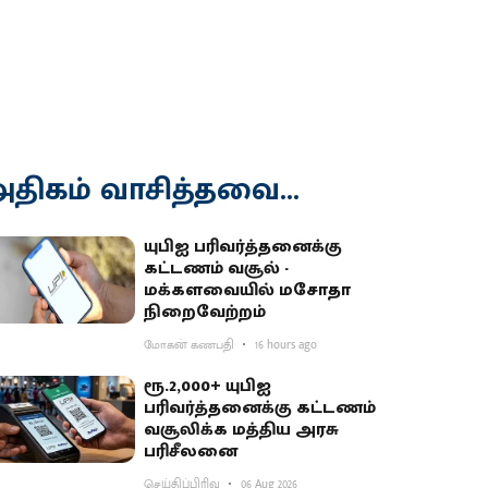
திகம் வாசித்தவை...
யுபிஐ பரிவர்த்தனைக்கு
கட்டணம் வசூல் -
மக்களவையில் மசோதா
நிறைவேற்றம்
மோகன் கணபதி
16 hours ago
ரூ.2,000+ யுபிஐ
பரிவர்த்தனைக்கு கட்டணம்
வசூலிக்க மத்திய அரசு
பரிசீலனை
செய்திப்பிரிவு
06 Aug 2026