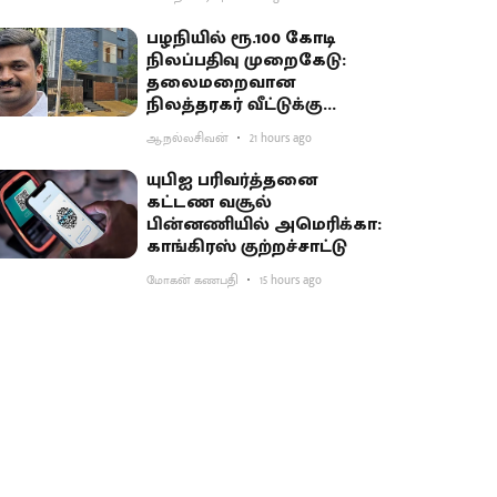
பழநியில் ரூ.100 கோடி
நிலப்பதிவு முறைகேடு:
தலைமறைவான
நிலத்தரகர் வீட்டுக்கு
சிபிசிஐடி ‘சீல்’
ஆ.நல்லசிவன்
21 hours ago
யுபிஐ பரிவர்த்தனை
கட்டண வசூல்
பின்னணியில் அமெரிக்கா:
காங்கிரஸ் குற்றச்சாட்டு
மோகன் கணபதி
15 hours ago