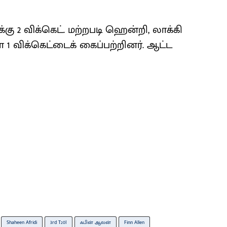
க்கு 2 விக்கெட். மற்றபடி ஹென்றி, லாக்கி
 1 விக்கெட்டைக் கைப்பற்றினர். ஆட்ட
Shaheen Afridi
3rd T20I
ஃபின் ஆலன்
Finn Allen