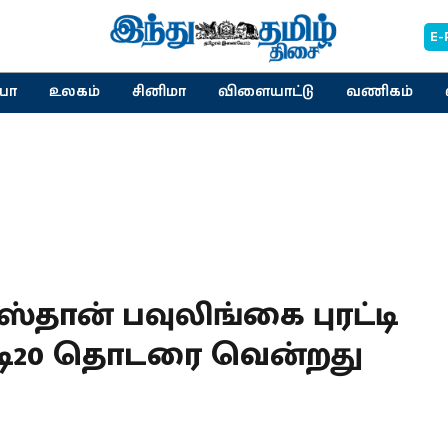
E-
யா
உலகம்
சினிமா
விளையாட்டு
வணிகம்
ிஸ்தான் பவுலிங்கை புரட்டி
 டி20 தொடரை வென்றது