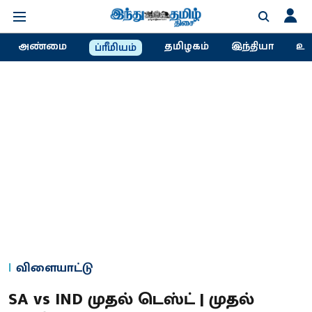
அண்மை
தமிழகம்
இந்தியா
உல
ப்ரீமியம்
விளையாட்டு
SA vs IND முதல் டெஸ்ட் | முதல்