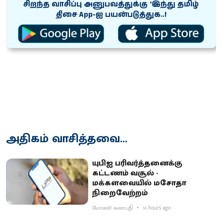
சிறந்த வாசிப்பு அனுபவத்துக்கு ‘இந்து தமிழ்
திசை App-ஐ பயன்படுத்துக..!
அதிகம் வாசித்தவை...
யுபிஐ பரிவர்த்தனைக்கு
கட்டணம் வசூல் -
மக்களவையில் மசோதா
நிறைவேற்றம்
மோகன் கணபதி
14 hours ago