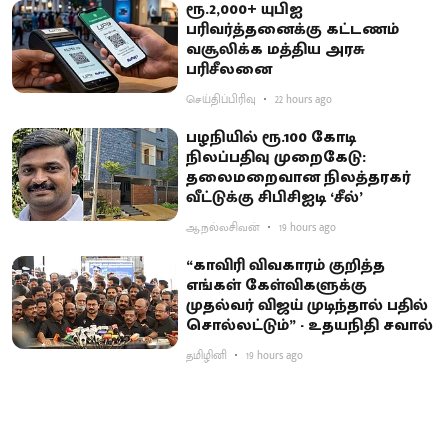
ரூ.2,000+ யுபிஐ
பரிவர்த்தனைக்கு கட்டணம்
வசூலிக்க மத்திய அரசு
பரிசீலனை
செய்திப்பிரிவு
22 hours ago
பழநியில் ரூ.100 கோடி
நிலப்பதிவு முறைகேடு:
தலைமறைவான நிலத்தரகர்
வீட்டுக்கு சிபிசிஐடி ‘சீல்’
ஆ.நல்லசிவன்
19 hours ago
“காவிரி விவகாரம் குறித்த
எங்கள் கேள்விகளுக்கு
முதல்வர் விஜய் முடிந்தால் பதில்
சொல்லட்டும்” - உதயநிதி சவால்
தமிழினி
19 hours ago