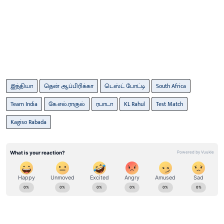
இந்தியா
தென் ஆப்பிரிக்கா
டெஸ்ட் போட்டி
South Africa
Team India
கே.எல்.ராகுல்
ரபாடா
KL Rahul
Test Match
Kagiso Rabada