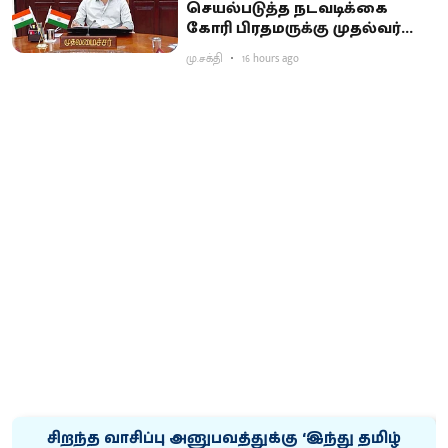
செயல்படுத்த நடவடிக்கை
கோரி பிரதமருக்கு முதல்வர்
விஜய் கடிதம்
மு.சக்தி
16 hours ago
சிறந்த வாசிப்பு அனுபவத்துக்கு ‘இந்து தமிழ்