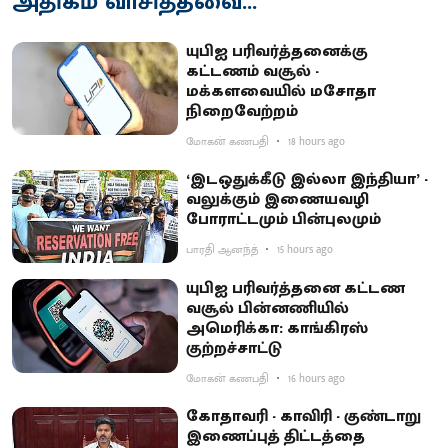
அதிகம் வாசித்தவை...
யுபிஐ பரிவர்த்தனைக்கு
கட்டணம் வசூல் -
மக்களவையில் மசோதா
நிறைவேற்றம்
மோகன் கணபதி
18 hours ago
‘இடஒதுக்கீடு இல்லா இந்தியா’ -
வலுக்கும் இணையவழி
போராட்டமும் பின்புலமும்
பாரதி ஆனந்த்
15 hours ago
யுபிஐ பரிவர்த்தனை கட்டண
வசூல் பின்னணியில்
அமெரிக்கா: காங்கிரஸ்
குற்றச்சாட்டு
மோகன் கணபதி
16 hours ago
கோதாவரி - காவிரி - குண்டாறு
இணைப்புத் திட்டத்தை