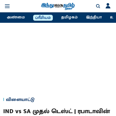
அண்மை
தமிழகம்
இந்தியா
உல
ப்ரீமியம்
விளையாட்டு
IND vs SA முதல் டெஸ்ட் | ரபாடாவின்