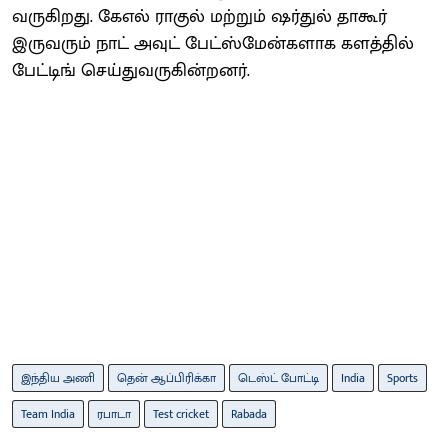
வருகிறது. கேஎல் ராகுல் மற்றும் ஷர்துல் தாகூர்
இருவரும் நாட் அவுட் பேட்ஸ்மேன்களாக களத்தில்
பேட்டிங் செய்துவருகின்றனர்.
இந்திய அணி
தென் ஆப்பிரிக்கா
டெஸ்ட் போட்டி
India
Sports
Team India
ரபாடா
Test cricket
Rabada