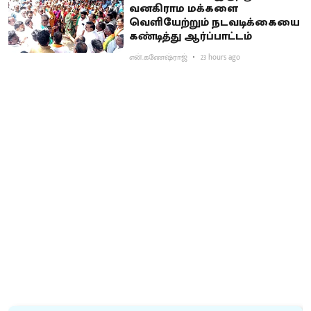
வனகிராம மக்களை
வெளியேற்றும் நடவடிக்கையை
கண்டித்து ஆர்ப்பாட்டம்
என்.கணேஷ்ராஜ்
23 hours ago