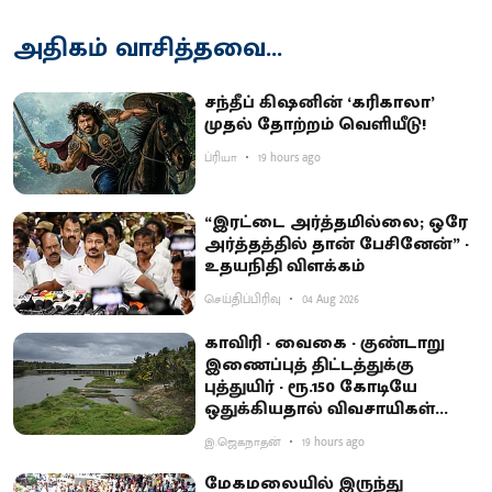
அதிகம் வாசித்தவை...
சந்தீப் கிஷனின் ‘கரிகாலா’
முதல் தோற்றம் வெளியீடு!
ப்ரியா
19 hours ago
“இரட்டை அர்த்தமில்லை; ஒரே
அர்த்தத்தில் தான் பேசினேன்” -
உதயநிதி விளக்கம்
செய்திப்பிரிவு
04 Aug 2026
காவிரி - வைகை - குண்டாறு
இணைப்புத் திட்டத்துக்கு
புத்துயிர் - ரூ.150 கோடியே
ஒதுக்கியதால் விவசாயிகள்
ஏமாற்றம்
இ.ஜெகநாதன்
19 hours ago
மேகமலையில் இருந்து