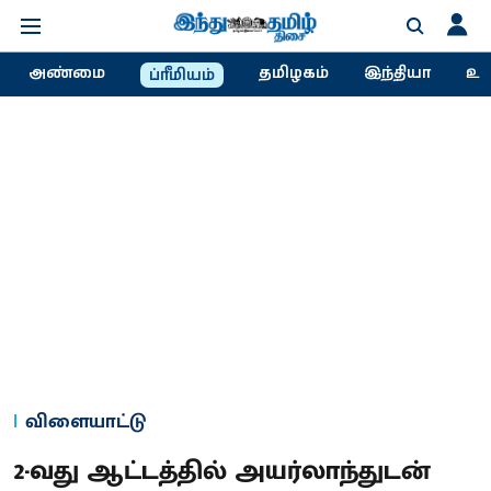
அண்மை
தமிழகம்
இந்தியா
உல
ப்ரீமியம்
விளையாட்டு
2-வது ஆட்டத்தில் அயர்லாந்துடன்