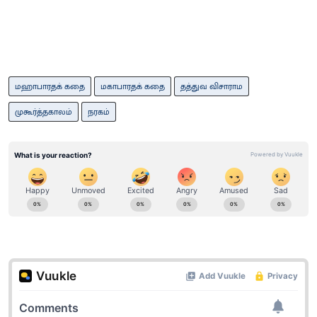
மஹாபாரதக் கதை
மகாபாரதக் கதை
தத்துவ விசாராம
முகூர்த்தகாலம்
நரகம்