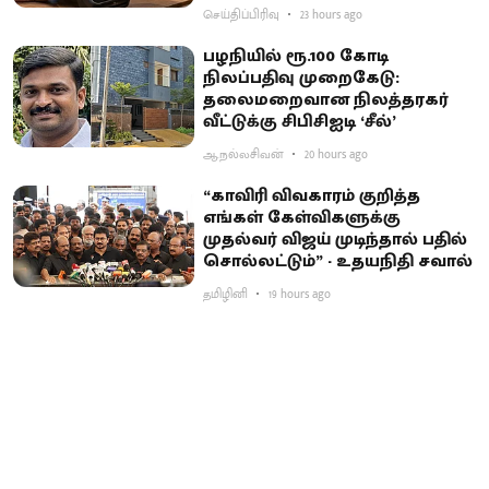
செய்திப்பிரிவு
23 hours ago
பழநியில் ரூ.100 கோடி
நிலப்பதிவு முறைகேடு:
தலைமறைவான நிலத்தரகர்
வீட்டுக்கு சிபிசிஐடி ‘சீல்’
ஆ.நல்லசிவன்
20 hours ago
“காவிரி விவகாரம் குறித்த
எங்கள் கேள்விகளுக்கு
முதல்வர் விஜய் முடிந்தால் பதில்
சொல்லட்டும்” - உதயநிதி சவால்
தமிழினி
19 hours ago