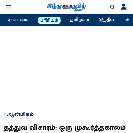
அண்மை
தமிழகம்
இந்தியா
உல
ப்ரீமியம்
ஆன்மிகம்
தத்துவ விசாரம்: ஒரு முகூர்த்தகாலம்