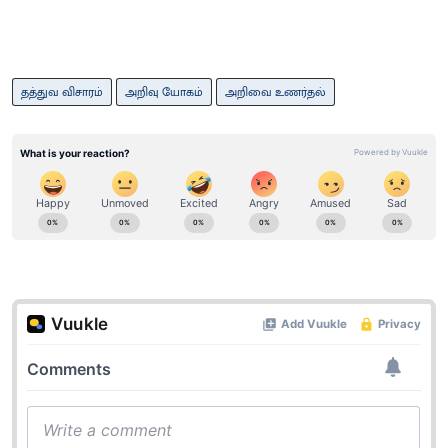
தத்துவ விசாரம்
அறிவு யோகம்
அறிவை உணர்தல்