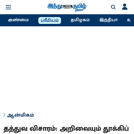
அண்மை
தமிழகம்
இந்தியா
உல
ப்ரீமியம்
ஆன்மிகம்
தத்துவ விசாரம்: அறிவையும் தூக்கிப்