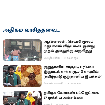
அதிகம் வாசித்தவை...
ஆன்லைன், செயலி மூலம்
மதுபானம் விற்பனை: இன்று
முதல் அமலுக்கு வருகிறது
செய்திப்பிரிவு
23 hours ago
குறுதானிய சாகுபடி பரப்பை
இருமடங்காக்க ரூ.7 கோடியில்
‘தமிழ்நாடு குறுதானிய இயக்கம்’
மோகன் கணபதி
15 hours ago
தமிழக வேளாண் பட்ஜெட் 2026-
27 முக்கிய அம்சங்கள்
அனலி
17 hours ago